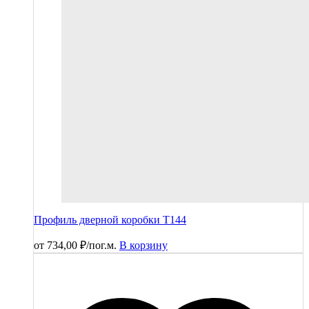
Профиль дверной коробки T144
от
734,00
₽
/пог.м.
В корзину