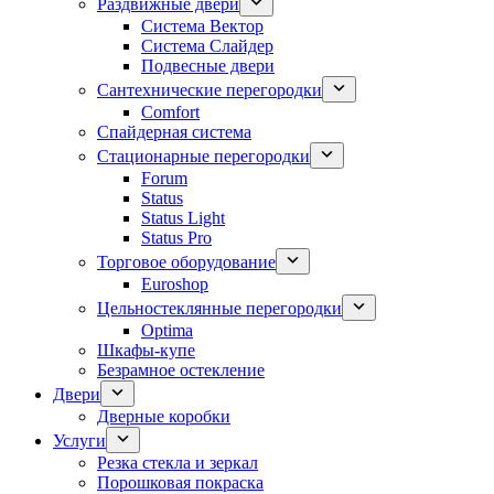
Раздвижные двери
Система Вектор
Система Слайдер
Подвесные двери
Сантехнические перегородки
Comfort
Спайдерная система
Стационарные перегородки
Forum
Status
Status Light
Status Pro
Торговое оборудование
Euroshop
Цельностеклянные перегородки
Optima
Шкафы-купе
Безрамное остекление
Двери
Дверные коробки
Услуги
Резка стекла и зеркал
Порошковая покраска