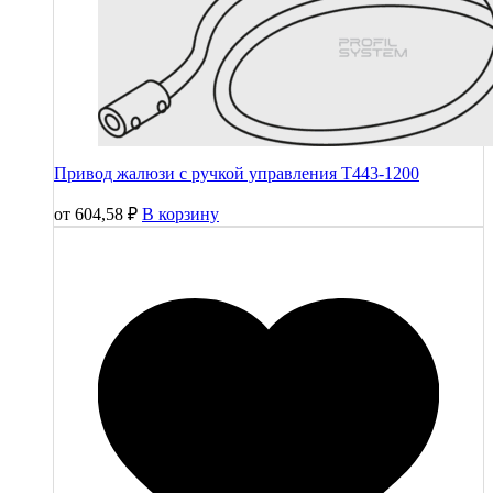
Привод жалюзи с ручкой управления T443-1200
от
604,58
₽
В корзину