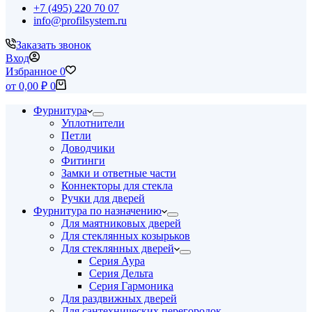
+7 (495) 220 70 07
info@profilsystem.ru
Заказать звонок
Вход
Избранное
0
Корзина
от
0,00
₽
0
Фурнитура
Уплотнители
Петли
Доводчики
Фитинги
Замки и ответные части
Коннекторы для стекла
Ручки для дверей
Фурнитура по назначению
Для маятниковых дверей
Для стеклянных козырьков
Для стеклянных дверей
Серия Аура
Серия Дельта
Серия Гармоника
Для раздвижных дверей
Для сантехнических перегородок