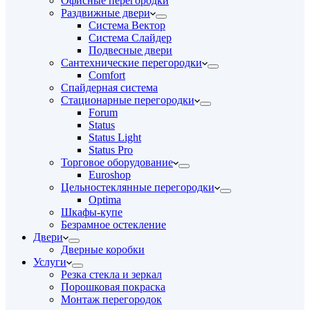
Офисные перегородки
Раздвижные двери
Система Вектор
Система Слайдер
Подвесные двери
Сантехнические перегородки
Comfort
Спайдерная система
Стационарные перегородки
Forum
Status
Status Light
Status Pro
Торговое оборудование
Euroshop
Цельностеклянные перегородки
Optima
Шкафы-купе
Безрамное остекление
Двери
Дверные коробки
Услуги
Резка стекла и зеркал
Порошковая покраска
Монтаж перегородок