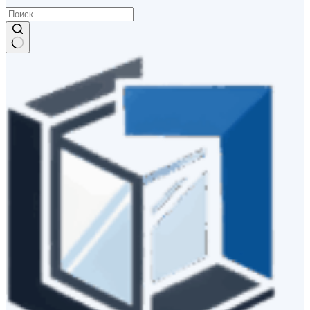
Ничего
не
найдено