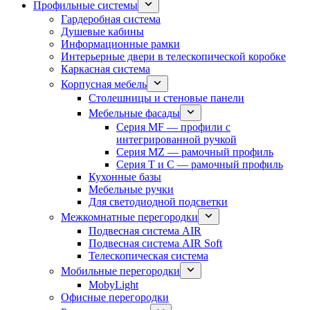
Профильные системы
Гардеробная система
Душевые кабины
Информационные рамки
Интерьерные двери в телескопической коробке
Каркасная система
Корпусная мебель
Столешницы и стеновые панели
Мебельные фасады
Серия MF — профили с
интегрированной ручкой
Серия MZ — рамочный профиль
Серия T и C — рамочный профиль
Кухонные базы
Мебельные ручки
Для светодиодной подсветки
Межкомнатные перегородки
Подвесная система AIR
Подвесная система AIR Soft
Телескопическая система
Мобильные перегородки
MobyLight
Офисные перегородки