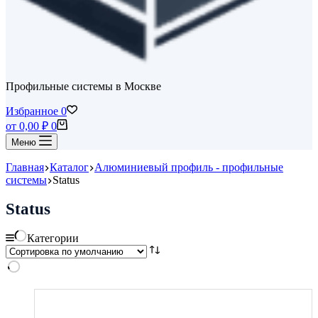
Профильные системы в Москве
Избранное
0
Корзина
от
0,00
₽
0
Меню
Главная
Каталог
Алюминиевый профиль - профильные
системы
Status
Status
Категории