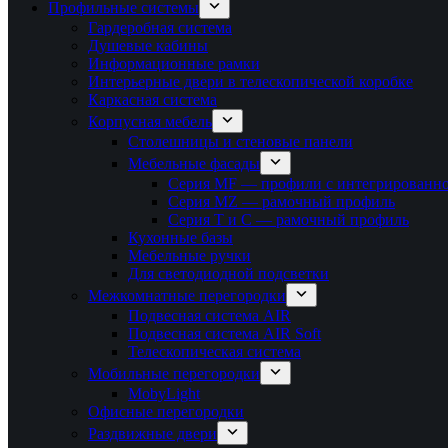
Профильные системы
Гардеробная система
Душевые кабины
Информационные рамки
Интерьерные двери в телескопической коробке
Каркасная система
Корпусная мебель
Столешницы и стеновые панели
Мебельные фасады
Серия MF — профили с интегрированно
Серия MZ — рамочный профиль
Серия T и C — рамочный профиль
Кухонные базы
Мебельные ручки
Для светодиодной подсветки
Межкомнатные перегородки
Подвесная система AIR
Подвесная система AIR Soft
Телескопическая система
Мобильные перегородки
MobyLight
Офисные перегородки
Раздвижные двери