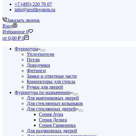
+7 (495) 220 70 07
info@profilsystem.ru
Заказать звонок
Вход
Избранное
0
Корзина
от
0,00
₽
0
Фурнитура
Уплотнители
Петли
Доводчики
Фитинги
Замки и ответные части
Коннекторы для стекла
Ручки для дверей
Фурнитура по назначению
Для маятниковых дверей
Для стеклянных козырьков
Для стеклянных дверей
Серия Аура
Серия Дельта
Серия Гармоника
Для раздвижных дверей