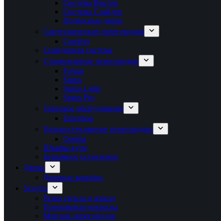
Система Вектор
Система Слайдер
Подвесные двери
Сантехнические перегородки
Comfort
Спайдерная система
Стационарные перегородки
Forum
Status
Status Light
Status Pro
Торговое оборудование
Euroshop
Цельностеклянные перегородки
Optima
Шкафы-купе
Безрамное остекление
Двери
Дверные коробки
Услуги
Резка стекла и зеркал
Порошковая покраска
Монтаж перегородок