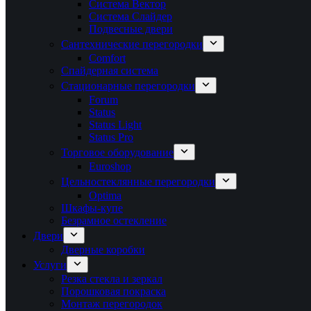
Система Вектор
Система Слайдер
Подвесные двери
Сантехнические перегородки
Comfort
Спайдерная система
Стационарные перегородки
Forum
Status
Status Light
Status Pro
Торговое оборудование
Euroshop
Цельностеклянные перегородки
Optima
Шкафы-купе
Безрамное остекление
Двери
Дверные коробки
Услуги
Резка стекла и зеркал
Порошковая покраска
Монтаж перегородок