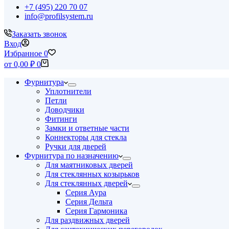
+7 (495) 220 70 07
info@profilsystem.ru
Заказать звонок
Вход
Избранное
0
Корзина
от
0,00
₽
0
Фурнитура
Уплотнители
Петли
Доводчики
Фитинги
Замки и ответные части
Коннекторы для стекла
Ручки для дверей
Фурнитура по назначению
Для маятниковых дверей
Для стеклянных козырьков
Для стеклянных дверей
Серия Аура
Серия Дельта
Серия Гармоника
Для раздвижных дверей