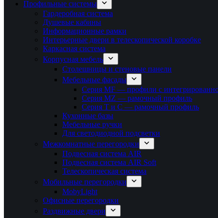
Профильные системы
Гардеробная система
Душевые кабины
Информационные рамки
Интерьерные двери в телескопической коробке
Каркасная система
Корпусная мебель
Столешницы и стеновые панели
Мебельные фасады
Серия MF — профили с интегрированно
Серия MZ — рамочный профиль
Серия T и C — рамочный профиль
Кухонные базы
Мебельные ручки
Для светодиодной подсветки
Межкомнатные перегородки
Подвесная система AIR
Подвесная система AIR Soft
Телескопическая система
Мобильные перегородки
MobyLight
Офисные перегородки
Раздвижные двери