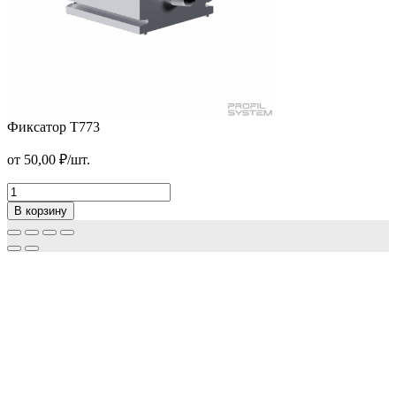
Фиксатор T773
Планка клипсовая 40×5
от
50,00
₽
/шт.
от
326,00
₽
/м2
В корзину
Фиксатор
T773
В корзину
Количество