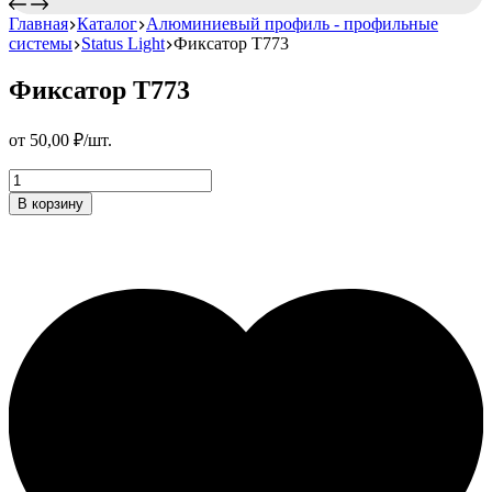
Главная
Каталог
Алюминиевый профиль - профильные
системы
Status Light
Фиксатор T773
Фиксатор T773
от
50,00
₽
/шт.
Фиксатор
T773
В корзину
Количество