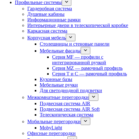
Профильные системы
Гардеробная система
Душевые кабины
Информационные рамки
Интерьерные двери в телескопической коробке
Каркасная система
Корпусная мебель
Столешницы и стеновые панели
Мебельные фасады
Серия MF — профили с
интегрированной ручкой
Серия MZ — рамочный профиль
Серия T и C — рамочный профиль
Кухонные базы
Мебельные ручки
Для светодиодной подсветки
Межкомнатные перегородки
Подвесная система AIR
Подвесная система AIR Soft
Телескопическая система
Мобильные перегородки
MobyLight
Офисные перегородки