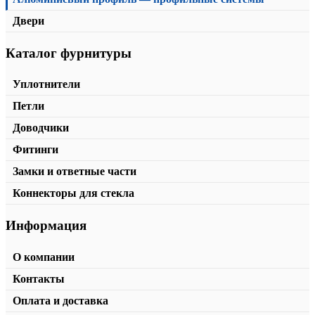
Двери
Каталог фурнитуры
Стойка три грани
от
2110,00
₽
/м2
В корзину
Уплотнители
Петли
Доводчики
Фитинги
Замки и ответные части
Коннекторы для стекла
Информация
О компании
Контакты
Оплата и доставка