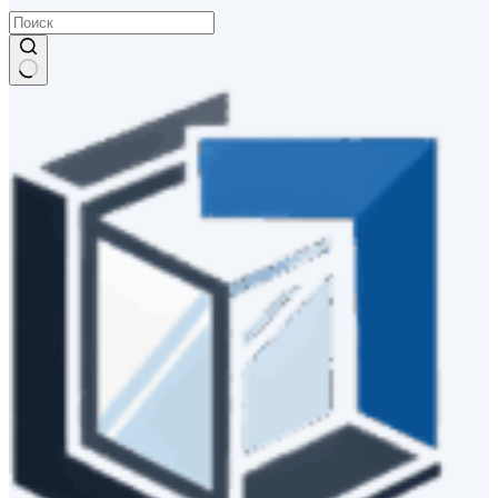
Ничего
не
найдено