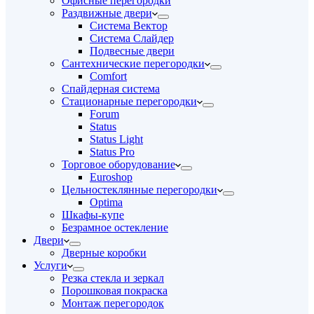
Офисные перегородки
Раздвижные двери
Система Вектор
Система Слайдер
Подвесные двери
Сантехнические перегородки
Comfort
Спайдерная система
Стационарные перегородки
Forum
Status
Status Light
Status Pro
Торговое оборудование
Euroshop
Цельностеклянные перегородки
Optima
Шкафы-купе
Безрамное остекление
Двери
Дверные коробки
Услуги
Резка стекла и зеркал
Порошковая покраска
Монтаж перегородок