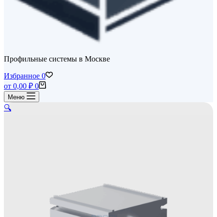
Профильные системы в Москве
Избранное
0
Корзина
от
0,00
₽
0
Меню
🔍