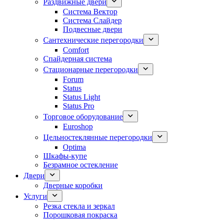
Раздвижные двери
Система Вектор
Система Слайдер
Подвесные двери
Сантехнические перегородки
Comfort
Спайдерная система
Стационарные перегородки
Forum
Status
Status Light
Status Pro
Торговое оборудование
Euroshop
Цельностеклянные перегородки
Optima
Шкафы-купе
Безрамное остекление
Двери
Дверные коробки
Услуги
Резка стекла и зеркал
Порошковая покраска