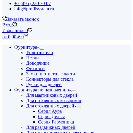
+7 (495) 220 70 07
info@profilsystem.ru
Заказать звонок
Вход
Избранное
0
Корзина
от
0,00
₽
0
Фурнитура
Уплотнители
Петли
Доводчики
Фитинги
Замки и ответные части
Коннекторы для стекла
Ручки для дверей
Фурнитура по назначению
Для маятниковых дверей
Для стеклянных козырьков
Для стеклянных дверей
Серия Аура
Серия Дельта
Серия Гармоника
Для раздвижных дверей
Для сантехнических перегородок