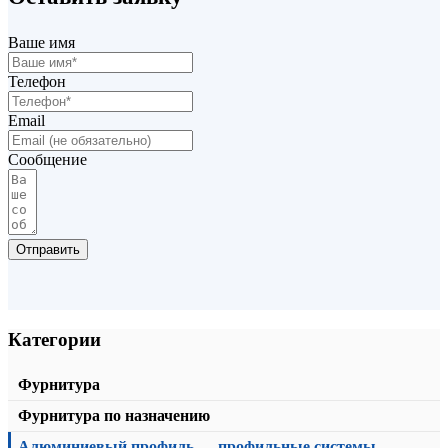
Нижняя направляющая KD1-05
Ваше имя
от
163,00
₽
/пог.м.
В корзину
Телефон
Email
Сообщение
Отправить
Категории
Фурнитура
Фурнитура по назначению
Алюминиевый профиль — профильные системы