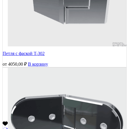
Петля с фаской T-302
от
4050,00
₽
В корзину