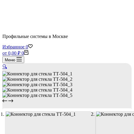
Профильные системы в Москве
Избранное
0
Корзина
от
0,00
₽
0
Меню
🔍