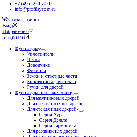
+7 (495) 220 70 07
info@profilsystem.ru
Заказать звонок
Вход
Избранное
0
Корзина
от
0,00
₽
0
Фурнитура
Уплотнители
Петли
Доводчики
Фитинги
Замки и ответные части
Коннекторы для стекла
Ручки для дверей
Фурнитура по назначению
Для маятниковых дверей
Для стеклянных козырьков
Для стеклянных дверей
Серия Аура
Серия Дельта
Серия Гармоника
Для раздвижных дверей
Для сантехнических перегородок