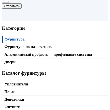
Отправить
Категории
Фурнитура
Фурнитура по назначению
Алюминиевый профиль — профильные системы
Двери
Каталог фурнитуры
Петля с фаской T-364
от
320,00
₽
В корзину
Уплотнители
Петли
Доводчики
Фитинги