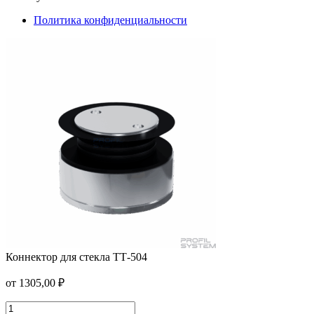
Политика конфиденциальности
Коннектор для стекла ТТ-504
Уплотнительный профиль T-201
от
1305,00
₽
от
108,00
₽
/пог.м.
В корзину
Коннектор