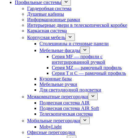
Профильные системы
Гардеробная система
Душевые кабины
Информационные рамки
Интерьерные двери в телескопической коробке
Каркасная система
Корпусная мебель
Столешницы и стеновые панели
Мебельные фасады
Серия MF — профили с
интегрированной ручкой
Серия MZ — рамочный профиль
Серия T и C — рамочный профиль
Кухонные базы
Мебельные ручки
Для светодиодной подсветки
Межкомнатные перегородки
Подвесная система AIR
Подвесная система AIR Soft
Телескопическая система
Мобильные перегородки
MobyLight
Офисные перегородки