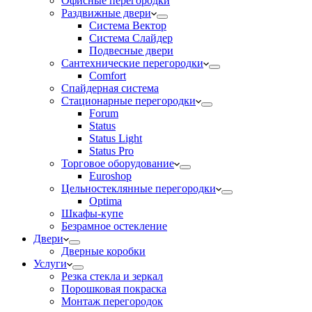
Офисные перегородки
Раздвижные двери
Система Вектор
Система Слайдер
Подвесные двери
Сантехнические перегородки
Comfort
Спайдерная система
Стационарные перегородки
Forum
Status
Status Light
Status Pro
Торговое оборудование
Euroshop
Цельностеклянные перегородки
Optima
Шкафы-купе
Безрамное остекление
Двери
Дверные коробки
Услуги
Резка стекла и зеркал
Порошковая покраска
Монтаж перегородок