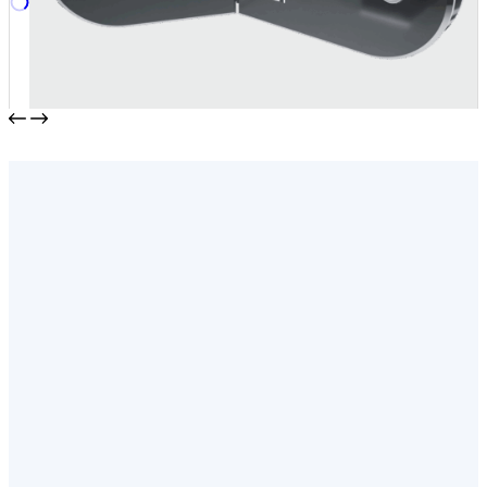
Петля с фаской T-362
от
320,00
₽
В корзину