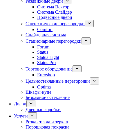
Раздвижные двери
Система Вектор
Система Слайдер
Подвесные двери
Сантехнические перегородки
Comfort
Спайдерная система
Стационарные перегородки
Forum
Status
Status Light
Status Pro
Торговое оборудование
Euroshop
Цельностеклянные перегородки
Optima
Шкафы-купе
Безрамное остекление
Двери
Дверные коробки
Услуги
Резка стекла и зеркал
Порошковая покраска