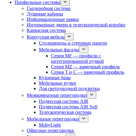
Профильные системы
Гардеробная система
Душевые кабины
Информационные рамки
Интерьерные двери в телескопической коробке
Каркасная система
Корпусная мебель
Столешницы и стеновые панели
Мебельные фасады
Серия MF — профили с
интегрированной ручкой
Серия MZ — рамочный профиль
Серия T и C — рамочный профиль
Кухонные базы
Мебельные ручки
Для светодиодной подсветки
Межкомнатные перегородки
Подвесная система AIR
Подвесная система AIR Soft
Телескопическая система
Мобильные перегородки
MobyLight
Офисные перегородки