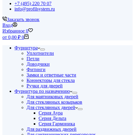
+7 (495) 220 70 07
info@profilsystem.ru
Заказать звонок
Вход
Избранное
0
Корзина
от
0,00
₽
0
Фурнитура
Уплотнители
Петли
Доводчики
Фитинги
Замки и ответные части
Коннекторы для стекла
Ручки для дверей
Фурнитура по назначению
Для маятниковых дверей
Для стеклянных козырьков
Для стеклянных дверей
Серия Аура
Серия Дельта
Серия Гармоника
Для раздвижных дверей
Для сантехнических перегородок