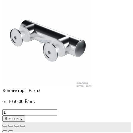
Коннектор ТВ-753
Петля с фаской T-361
от
1050,00
₽
/шт.
от
320,00
₽
В корзину
Коннектор
ТВ-753
В корзину
Количество