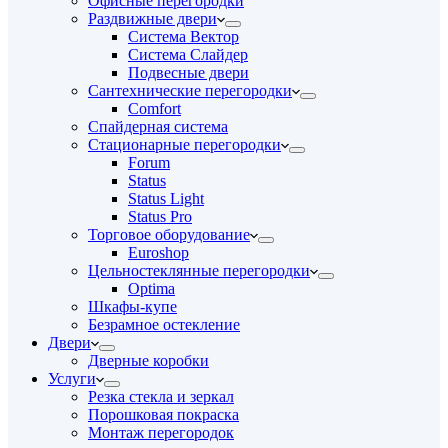
Офисные перегородки
Раздвижные двери
Система Вектор
Система Слайдер
Подвесные двери
Сантехнические перегородки
Comfort
Спайдерная система
Стационарные перегородки
Forum
Status
Status Light
Status Pro
Торговое оборудование
Euroshop
Цельностеклянные перегородки
Optima
Шкафы-купе
Безрамное остекление
Двери
Дверные коробки
Услуги
Резка стекла и зеркал
Порошковая покраска
Монтаж перегородок