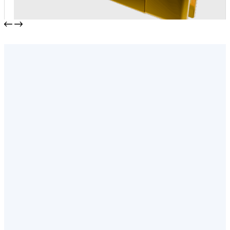
Соединитель с фаской T-306
от
700,00
₽
В корзину