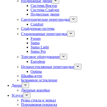
Раздвижные двери
Система Вектор
Система Слайдер
Подвесные двери
Сантехнические перегородки
Comfort
Спайдерная система
Стационарные перегородки
Forum
Status
Status Light
Status Pro
Торговое оборудование
Euroshop
Цельностеклянные перегородки
Optima
Шкафы-купе
Безрамное остекление
Двери
Дверные коробки
Услуги
Резка стекла и зеркал
Порошковая покраска