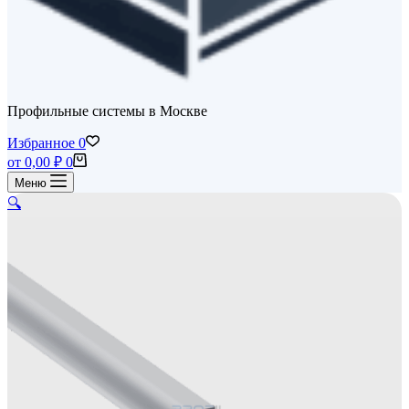
Профильные системы в Москве
Избранное
0
Корзина
от
0,00
₽
0
Меню
🔍