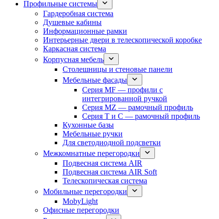
Профильные системы
Гардеробная система
Душевые кабины
Информационные рамки
Интерьерные двери в телескопической коробке
Каркасная система
Корпусная мебель
Столешницы и стеновые панели
Мебельные фасады
Серия MF — профили с
интегрированной ручкой
Серия MZ — рамочный профиль
Серия T и C — рамочный профиль
Кухонные базы
Мебельные ручки
Для светодиодной подсветки
Межкомнатные перегородки
Подвесная система AIR
Подвесная система AIR Soft
Телескопическая система
Мобильные перегородки
MobyLight
Офисные перегородки