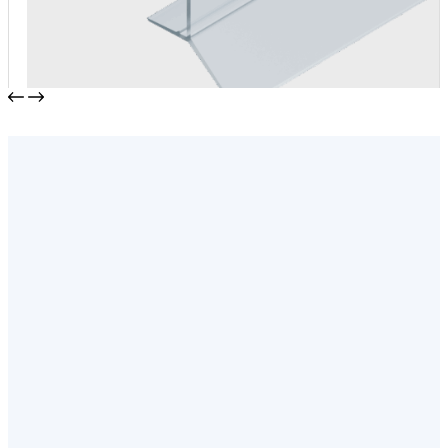
Уплотнительный профиль T-203
от
109,00
₽
/пог.м.
В корзину