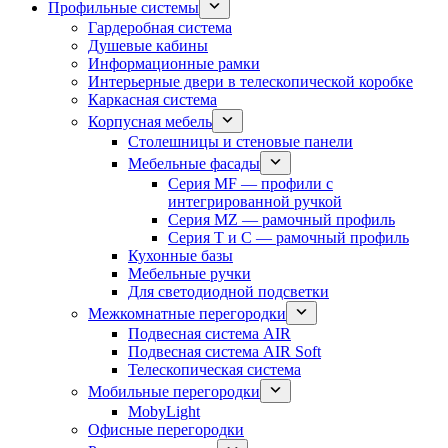
Профильные системы
Гардеробная система
Душевые кабины
Информационные рамки
Интерьерные двери в телескопической коробке
Каркасная система
Корпусная мебель
Столешницы и стеновые панели
Мебельные фасады
Серия MF — профили с
интегрированной ручкой
Серия MZ — рамочный профиль
Серия T и C — рамочный профиль
Кухонные базы
Мебельные ручки
Для светодиодной подсветки
Межкомнатные перегородки
Подвесная система AIR
Подвесная система AIR Soft
Телескопическая система
Мобильные перегородки
MobyLight
Офисные перегородки