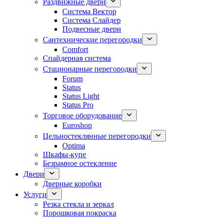
Раздвижные двери
Система Вектор
Система Слайдер
Подвесные двери
Сантехнические перегородки
Comfort
Спайдерная система
Стационарные перегородки
Forum
Status
Status Light
Status Pro
Торговое оборудование
Euroshop
Цельностеклянные перегородки
Optima
Шкафы-купе
Безрамное остекление
Двери
Дверные коробки
Услуги
Резка стекла и зеркал
Порошковая покраска