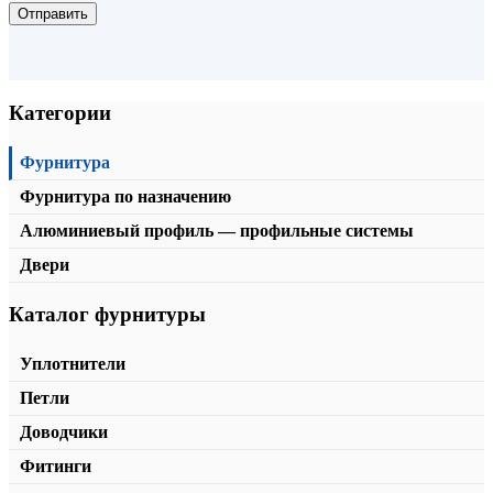
Отправить
Категории
Фурнитура
Фурнитура по назначению
Алюминиевый профиль — профильные системы
Двери
Каталог фурнитуры
Петля с фаской T-362
от
320,00
₽
В корзину
Уплотнители
Петли
Доводчики
Фитинги