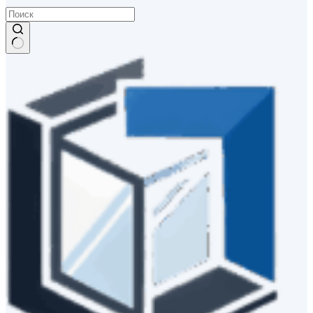
Ничего
не
найдено