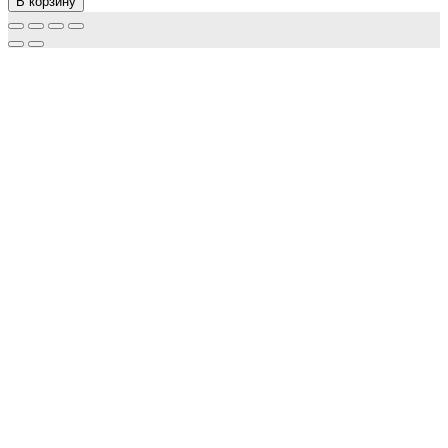
В корзину
тяги
(правый)
CF-
07R
Количество
Уплотнительный профиль T-214
от
120,00
₽
/пог.м.
В корзину