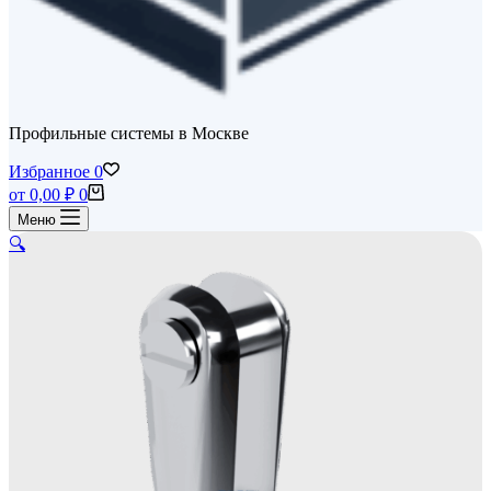
Профильные системы в Москве
Избранное
0
Корзина
от
0,00
₽
0
Меню
🔍