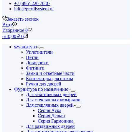
+7 (495) 220 70 07
info@profilsystem.ru
Заказать звонок
Вход
Избранное
0
Корзина
от
0,00
₽
0
Фурнитура
Уплотнители
Петли
Доводчики
Фитинги
Замки и ответные части
Коннекторы для стекла
Ручки для дверей
Фурнитура по назначению
Для маятниковых дверей
Для стеклянных козырьков
Для стеклянных дверей
Серия Аура
Серия Дельта
Серия Гармоника
Для раздвижных дверей
Для сантехнических перегородок