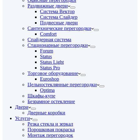
Офисные перегородки
Раздвижные двери
Система Вектор
Система Слайдер
Подвесные двери
Сантехнические перегородки
Comfort
Спайдерная система
Стационарные перегородки
Forum
Status
Status Light
Status Pro
Торговое оборудование
Euroshop
Цельностеклянные перегородки
Optima
Шкафы-купе
Безрамное остекление
Двери
Дверные коробки
Услуги
Резка стекла и зеркал
Порошковая покраска
Монтаж перегородок