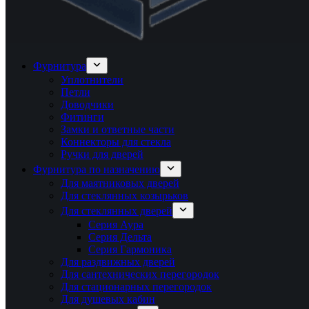
Фурнитура
Уплотнители
Петли
Доводчики
Фитинги
Замки и ответные части
Коннекторы для стекла
Ручки для дверей
Фурнитура по назначению
Для маятниковых дверей
Для стеклянных козырьков
Для стеклянных дверей
Серия Аура
Серия Дельта
Серия Гармоника
Для раздвижных дверей
Для сантехнических перегородок
Для стационарных перегородок
Для душевых кабин