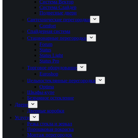
Система Вектор
Система Слайдер
Подвесные двери
Сантехнические перегородки
Comfort
Спайдерная система
Стационарные перегородки
Forum
Status
Status Light
Status Pro
Торговое оборудование
Euroshop
Цельностеклянные перегородки
Optima
Шкафы-купе
Безрамное остекление
Двери
Дверные коробки
Услуги
Резка стекла и зеркал
Порошковая покраска
Монтаж перегородок