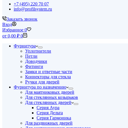
+7 (495) 220 70 07
info@profilsystem.ru
Заказать звонок
Вход
Избранное
0
Корзина
от
0,00
₽
0
Фурнитура
Уплотнители
Петли
Доводчики
Фитинги
Замки и ответные части
Коннекторы для стекла
Ручки для дверей
Фурнитура по назначению
Для маятниковых дверей
Для стеклянных козырьков
Для стеклянных дверей
Серия Аура
Серия Дельта
Серия Гармоника
Для раздвижных дверей