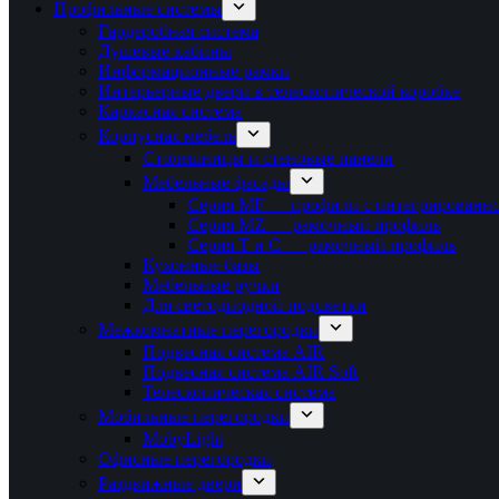
Профильные системы
Гардеробная система
Душевые кабины
Информационные рамки
Интерьерные двери в телескопической коробке
Каркасная система
Корпусная мебель
Столешницы и стеновые панели
Мебельные фасады
Серия MF — профили с интегрированно
Серия MZ — рамочный профиль
Серия T и C — рамочный профиль
Кухонные базы
Мебельные ручки
Для светодиодной подсветки
Межкомнатные перегородки
Подвесная система AIR
Подвесная система AIR Soft
Телескопическая система
Мобильные перегородки
MobyLight
Офисные перегородки
Раздвижные двери