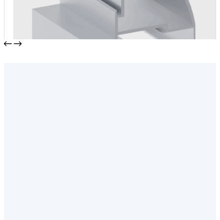
Стойка 90 градусов
от
1450,00
₽
/м2
В корзину