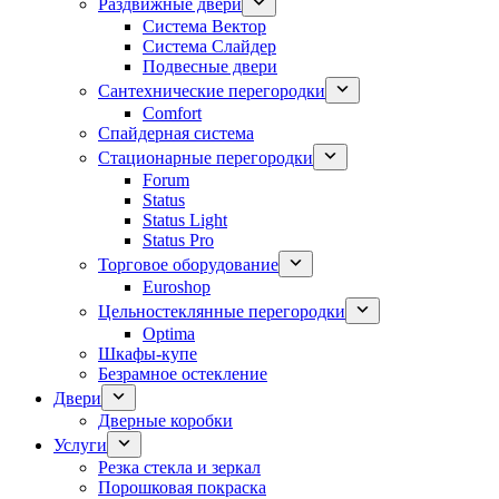
Раздвижные двери
Система Вектор
Система Слайдер
Подвесные двери
Сантехнические перегородки
Comfort
Спайдерная система
Стационарные перегородки
Forum
Status
Status Light
Status Pro
Торговое оборудование
Euroshop
Цельностеклянные перегородки
Optima
Шкафы-купе
Безрамное остекление
Двери
Дверные коробки
Услуги
Резка стекла и зеркал
Порошковая покраска