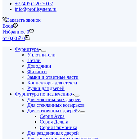
+7 (495) 220 70 07
info@profilsystem.ru
Заказать звонок
Вход
Избранное
0
Корзина
от
0,00
₽
0
Фурнитура
Уплотнители
Петли
Доводчики
Фитинги
Замки и ответные части
Коннекторы для стекла
Ручки для дверей
Фурнитура по назначению
Для маятниковых дверей
Для стеклянных козырьков
Для стеклянных дверей
Серия Аура
Серия Дельта
Серия Гармоника
Для раздвижных дверей
Для сантехнических перегородок