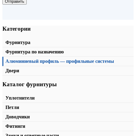
Отправить
Категории
Фурнитура
Фурнитура по назначению
Алюминиевый профиль — профильные системы
Двери
Каталог фурнитуры
Стойка три грани
от
2110,00
₽
/м2
В корзину
Уплотнители
Петли
Доводчики
Фитинги
Замки и ответные части