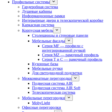
Профильные системы
Гардеробная система
Душевые кабины
Информационные рамки
Интерьерные двери в телескопической коробке
Каркасная система
Корпусная мебель
Столешницы и стеновые панели
Мебельные фасады
Серия MF — профили с
интегрированной ручкой
Серия MZ — рамочный профиль
Серия T и C — рамочный профиль
Кухонные базы
Мебельные ручки
Для светодиодной подсветки
Межкомнатные перегородки
Подвесная система AIR
Подвесная система AIR Soft
Телескопическая система
Мобильные перегородки
MobyLight
Офисные перегородки