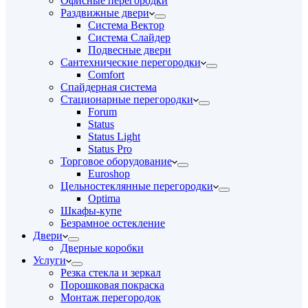
Офисные перегородки
Раздвижные двери
Система Вектор
Система Слайдер
Подвесные двери
Сантехнические перегородки
Comfort
Спайдерная система
Стационарные перегородки
Forum
Status
Status Light
Status Pro
Торговое оборудование
Euroshop
Цельностеклянные перегородки
Optima
Шкафы-купе
Безрамное остекление
Двери
Дверные коробки
Услуги
Резка стекла и зеркал
Порошковая покраска
Монтаж перегородок