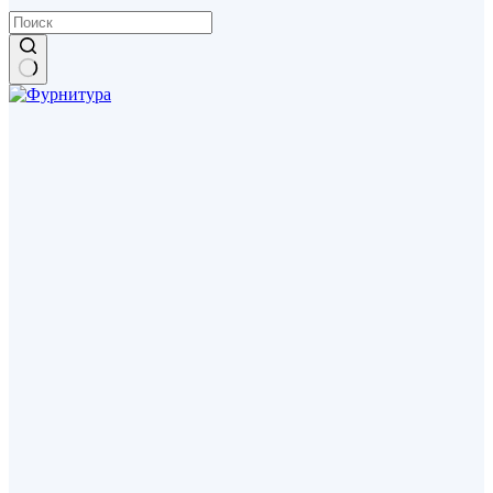
Ничего
не
найдено