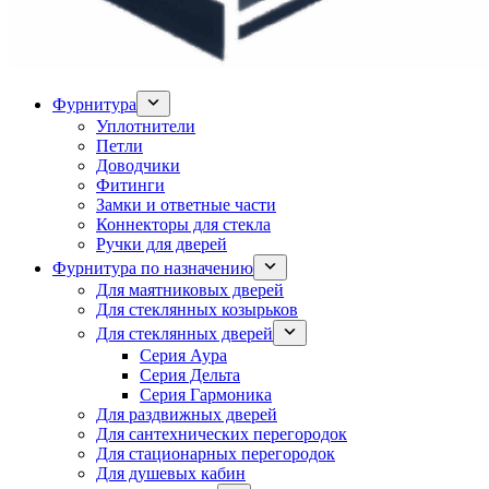
Фурнитура
Уплотнители
Петли
Доводчики
Фитинги
Замки и ответные части
Коннекторы для стекла
Ручки для дверей
Фурнитура по назначению
Для маятниковых дверей
Для стеклянных козырьков
Для стеклянных дверей
Серия Аура
Серия Дельта
Серия Гармоника
Для раздвижных дверей
Для сантехнических перегородок
Для стационарных перегородок
Для душевых кабин