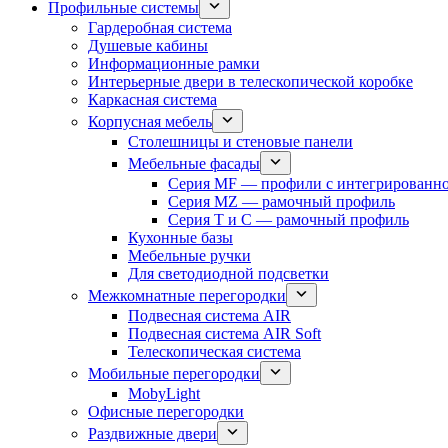
Профильные системы
Гардеробная система
Душевые кабины
Информационные рамки
Интерьерные двери в телескопической коробке
Каркасная система
Корпусная мебель
Столешницы и стеновые панели
Мебельные фасады
Серия MF — профили с интегрированно
Серия MZ — рамочный профиль
Серия T и C — рамочный профиль
Кухонные базы
Мебельные ручки
Для светодиодной подсветки
Межкомнатные перегородки
Подвесная система AIR
Подвесная система AIR Soft
Телескопическая система
Мобильные перегородки
MobyLight
Офисные перегородки
Раздвижные двери