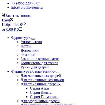
+7 (495) 220 70 07
info@profilsystem.ru
Заказать звонок
Вход
Избранное
0
Корзина
от
0,00
₽
0
Фурнитура
Уплотнители
Петли
Доводчики
Фитинги
Замки и ответные части
Коннекторы для стекла
Ручки для дверей
Фурнитура по назначению
Для маятниковых дверей
Для стеклянных козырьков
Для стеклянных дверей
Серия Аура
Серия Дельта
Серия Гармоника
Для раздвижных дверей