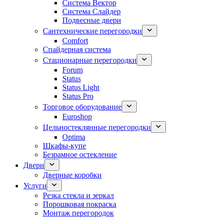
Система Вектор
Система Слайдер
Подвесные двери
Сантехнические перегородки
Comfort
Спайдерная система
Стационарные перегородки
Forum
Status
Status Light
Status Pro
Торговое оборудование
Euroshop
Цельностеклянные перегородки
Optima
Шкафы-купе
Безрамное остекление
Двери
Дверные коробки
Услуги
Резка стекла и зеркал
Порошковая покраска
Монтаж перегородок