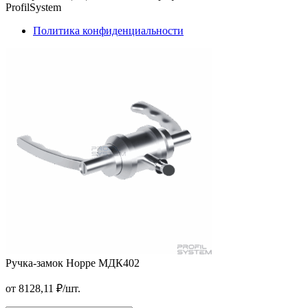
ProfilSystem
Политика конфиденциальности
Ручка-замок Hoppe МДК402
Стойка три грани
от
8128,11
₽
/шт.
от
2110,00
₽
/м2
В корзину