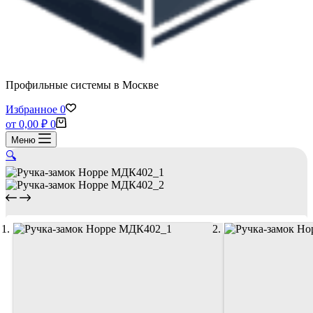
Профильные системы в Москве
Избранное
0
Корзина
от
0,00
₽
0
Меню
🔍