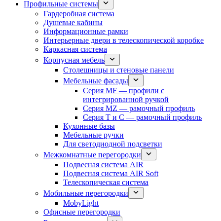
Профильные системы
Гардеробная система
Душевые кабины
Информационные рамки
Интерьерные двери в телескопической коробке
Каркасная система
Корпусная мебель
Столешницы и стеновые панели
Мебельные фасады
Серия MF — профили с
интегрированной ручкой
Серия MZ — рамочный профиль
Серия T и C — рамочный профиль
Кухонные базы
Мебельные ручки
Для светодиодной подсветки
Межкомнатные перегородки
Подвесная система AIR
Подвесная система AIR Soft
Телескопическая система
Мобильные перегородки
MobyLight
Офисные перегородки