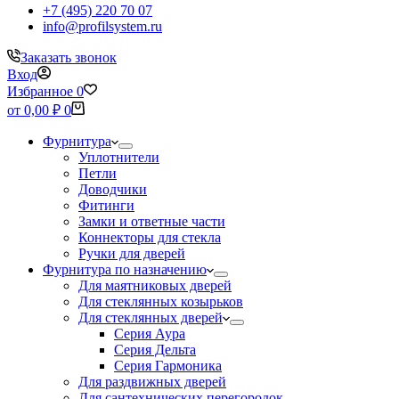
+7 (495) 220 70 07
info@profilsystem.ru
Заказать звонок
Вход
Избранное
0
Корзина
от
0,00
₽
0
Фурнитура
Уплотнители
Петли
Доводчики
Фитинги
Замки и ответные части
Коннекторы для стекла
Ручки для дверей
Фурнитура по назначению
Для маятниковых дверей
Для стеклянных козырьков
Для стеклянных дверей
Серия Аура
Серия Дельта
Серия Гармоника
Для раздвижных дверей
Для сантехнических перегородок