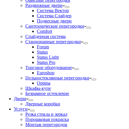
Офисные перегородки
Раздвижные двери
Система Вектор
Система Слайдер
Подвесные двери
Сантехнические перегородки
Comfort
Спайдерная система
Стационарные перегородки
Forum
Status
Status Light
Status Pro
Торговое оборудование
Euroshop
Цельностеклянные перегородки
Optima
Шкафы-купе
Безрамное остекление
Двери
Дверные коробки
Услуги
Резка стекла и зеркал
Порошковая покраска
Монтаж перегородок