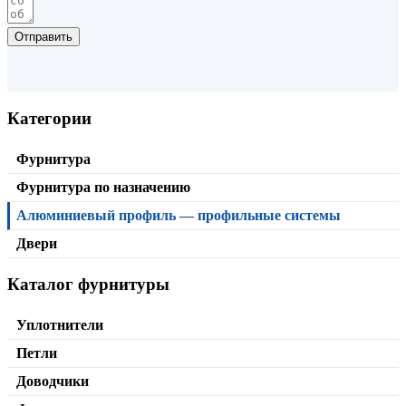
Отправить
Категории
Фурнитура
Фурнитура по назначению
Алюминиевый профиль — профильные системы
Двери
Каталог фурнитуры
Верхняя направляющая KD1-06
от
519,00
₽
/пог.м.
В корзину
Уплотнители
Петли
Доводчики