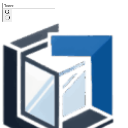
Ничего
не
найдено