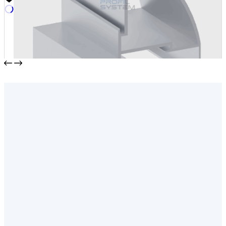
Стойка 90 градусов
от
1450,00
₽
/м2
В корзину