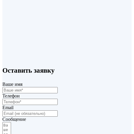
+7 (495) 220 70 07
Оставить заявку
info@profilsystem.ru
Закладной угольник
Ваше имя
от
32,00
₽
В корзину
Телефон
Email
Сообщение