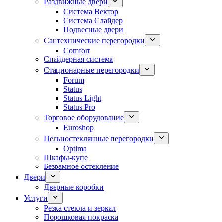
Раздвижные двери
Система Вектор
Система Слайдер
Подвесные двери
Сантехнические перегородки
Comfort
Спайдерная система
Стационарные перегородки
Forum
Status
Status Light
Status Pro
Торговое оборудование
Euroshop
Цельностеклянные перегородки
Optima
Шкафы-купе
Безрамное остекление
Двери
Дверные коробки
Услуги
Резка стекла и зеркал
Порошковая покраска