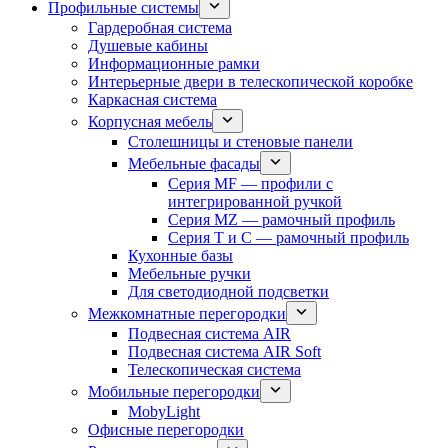
Профильные системы
Гардеробная система
Душевые кабины
Информационные рамки
Интерьерные двери в телескопической коробке
Каркасная система
Корпусная мебель
Столешницы и стеновые панели
Мебельные фасады
Серия MF — профили с
интегрированной ручкой
Серия MZ — рамочный профиль
Серия T и C — рамочный профиль
Кухонные базы
Мебельные ручки
Для светодиодной подсветки
Межкомнатные перегородки
Подвесная система AIR
Подвесная система AIR Soft
Телескопическая система
Мобильные перегородки
MobyLight
Офисные перегородки