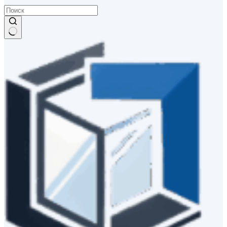
Ничего
не
найдено