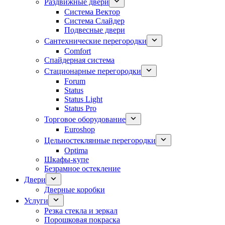
Раздвижные двери
Система Вектор
Система Слайдер
Подвесные двери
Сантехнические перегородки
Comfort
Спайдерная система
Стационарные перегородки
Forum
Status
Status Light
Status Pro
Торговое оборудование
Euroshop
Цельностеклянные перегородки
Optima
Шкафы-купе
Безрамное остекление
Двери
Дверные коробки
Услуги
Резка стекла и зеркал
Порошковая покраска