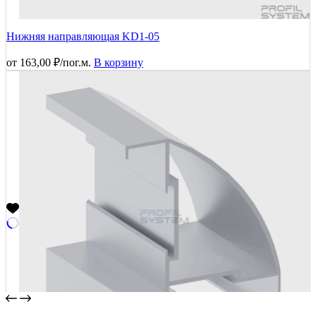
Нижняя направляющая KD1-05
от
163,00
₽
/пог.м.
В корзину