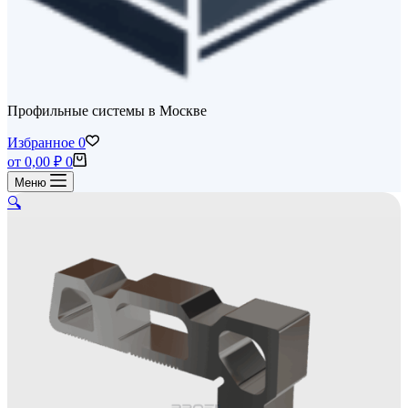
Профильные системы в Москве
Избранное
0
Корзина
от
0,00
₽
0
Меню
🔍