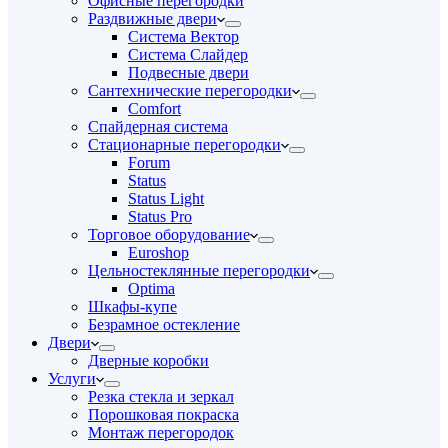
Офисные перегородки
Раздвижные двери
Система Вектор
Система Слайдер
Подвесные двери
Сантехнические перегородки
Comfort
Спайдерная система
Стационарные перегородки
Forum
Status
Status Light
Status Pro
Торговое оборудование
Euroshop
Цельностеклянные перегородки
Optima
Шкафы-купе
Безрамное остекление
Двери
Дверные коробки
Услуги
Резка стекла и зеркал
Порошковая покраска
Монтаж перегородок