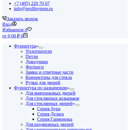
+7 (495) 220 70 07
info@profilsystem.ru
Заказать звонок
Вход
Избранное
0
Корзина
от
0,00
₽
0
Фурнитура
Уплотнители
Петли
Доводчики
Фитинги
Замки и ответные части
Коннекторы для стекла
Ручки для дверей
Фурнитура по назначению
Для маятниковых дверей
Для стеклянных козырьков
Для стеклянных дверей
Серия Аура
Серия Дельта
Серия Гармоника
Для раздвижных дверей
Для сантехнических перегородок