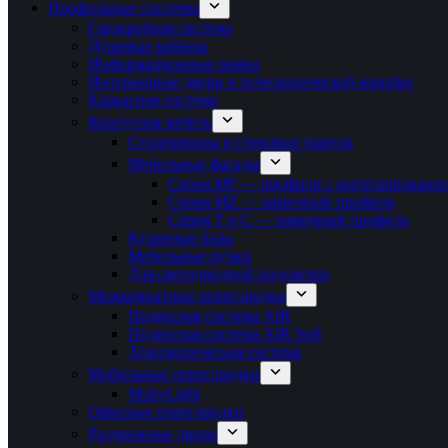
Профильные системы
Гардеробная система
Душевые кабины
Информационные рамки
Интерьерные двери в телескопической коробке
Каркасная система
Корпусная мебель
Столешницы и стеновые панели
Мебельные фасады
Серия MF — профили с интегрированно
Серия MZ — рамочный профиль
Серия T и C — рамочный профиль
Кухонные базы
Мебельные ручки
Для светодиодной подсветки
Межкомнатные перегородки
Подвесная система AIR
Подвесная система AIR Soft
Телескопическая система
Мобильные перегородки
MobyLight
Офисные перегородки
Раздвижные двери