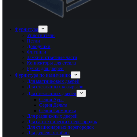
Фурнитура
Уплотнители
Петли
Доводчики
Фитинги
Замки и ответные части
Коннекторы для стекла
Ручки для дверей
Фурнитура по назначению
Для маятниковых дверей
Для стеклянных козырьков
Для стеклянных дверей
Серия Аура
Серия Дельта
Серия Гармоника
Для раздвижных дверей
Для сантехнических перегородок
Для стационарных перегородок
Для душевых кабин