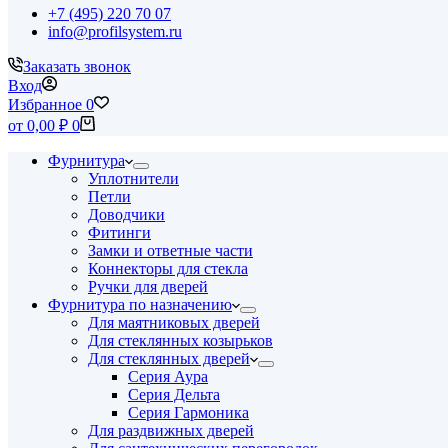
+7 (495) 220 70 07
info@profilsystem.ru
Заказать звонок
Вход
Избранное
0
Корзина
от
0,00
₽
0
Фурнитура
Уплотнители
Петли
Доводчики
Фитинги
Замки и ответные части
Коннекторы для стекла
Ручки для дверей
Фурнитура по назначению
Для маятниковых дверей
Для стеклянных козырьков
Для стеклянных дверей
Серия Аура
Серия Дельта
Серия Гармоника
Для раздвижных дверей