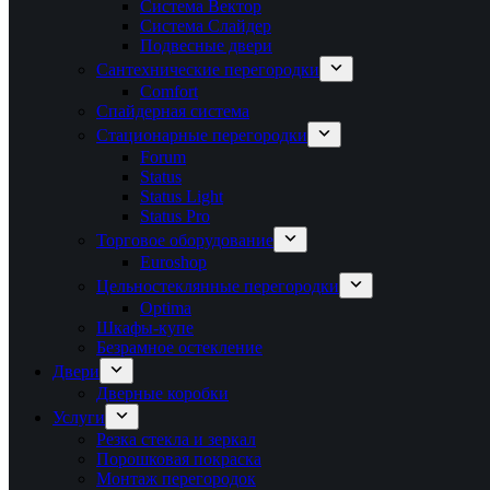
Система Вектор
Система Слайдер
Подвесные двери
Сантехнические перегородки
Comfort
Спайдерная система
Стационарные перегородки
Forum
Status
Status Light
Status Pro
Торговое оборудование
Euroshop
Цельностеклянные перегородки
Optima
Шкафы-купе
Безрамное остекление
Двери
Дверные коробки
Услуги
Резка стекла и зеркал
Порошковая покраска
Монтаж перегородок