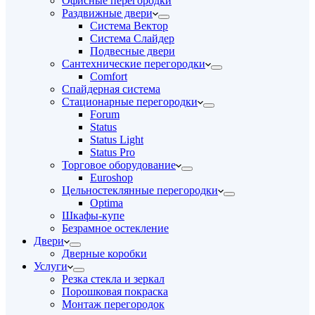
Офисные перегородки
Раздвижные двери
Система Вектор
Система Слайдер
Подвесные двери
Сантехнические перегородки
Comfort
Спайдерная система
Стационарные перегородки
Forum
Status
Status Light
Status Pro
Торговое оборудование
Euroshop
Цельностеклянные перегородки
Optima
Шкафы-купе
Безрамное остекление
Двери
Дверные коробки
Услуги
Резка стекла и зеркал
Порошковая покраска
Монтаж перегородок