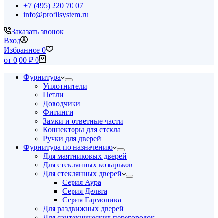
+7 (495) 220 70 07
info@profilsystem.ru
Заказать звонок
Вход
Избранное
0
Корзина
от
0,00
₽
0
Фурнитура
Уплотнители
Петли
Доводчики
Фитинги
Замки и ответные части
Коннекторы для стекла
Ручки для дверей
Фурнитура по назначению
Для маятниковых дверей
Для стеклянных козырьков
Для стеклянных дверей
Серия Аура
Серия Дельта
Серия Гармоника
Для раздвижных дверей
Для сантехнических перегородок