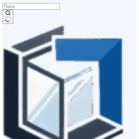
Ничего
не
найдено