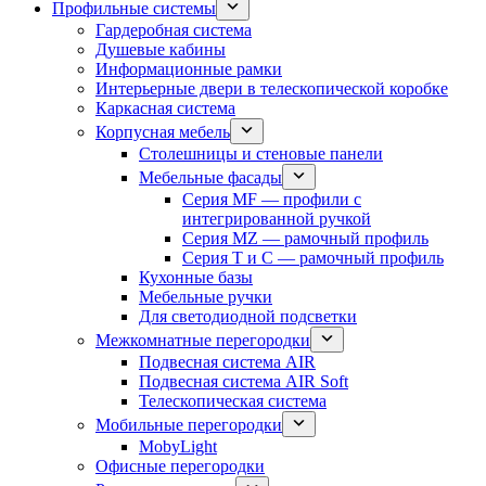
Профильные системы
Гардеробная система
Душевые кабины
Информационные рамки
Интерьерные двери в телескопической коробке
Каркасная система
Корпусная мебель
Столешницы и стеновые панели
Мебельные фасады
Серия MF — профили с
интегрированной ручкой
Серия MZ — рамочный профиль
Серия T и C — рамочный профиль
Кухонные базы
Мебельные ручки
Для светодиодной подсветки
Межкомнатные перегородки
Подвесная система AIR
Подвесная система AIR Soft
Телескопическая система
Мобильные перегородки
MobyLight
Офисные перегородки