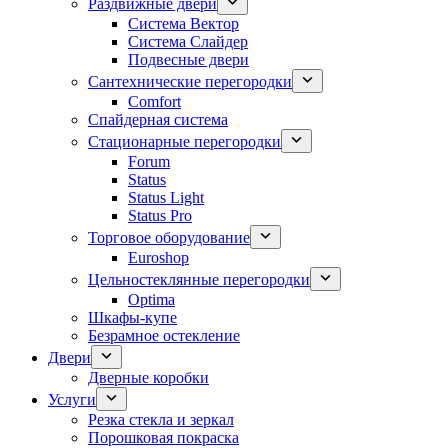
Раздвижные двери
Система Вектор
Система Слайдер
Подвесные двери
Сантехнические перегородки
Comfort
Спайдерная система
Стационарные перегородки
Forum
Status
Status Light
Status Pro
Торговое оборудование
Euroshop
Цельностеклянные перегородки
Optima
Шкафы-купе
Безрамное остекление
Двери
Дверные коробки
Услуги
Резка стекла и зеркал
Порошковая покраска