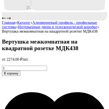
Главная
Каталог
Алюминиевый профиль - профильные
системы
Интерьерные двери в телескопической коробке
Вертушка межкомнатная на квадратной розетке МДК438
Вертушка межкомнатная на
квадратной розетке МДК438
от
2274,00
₽
/шт.
Вертушка
межкомнатная
В корзину
на
квадратной
розетке
МДК438
Количество