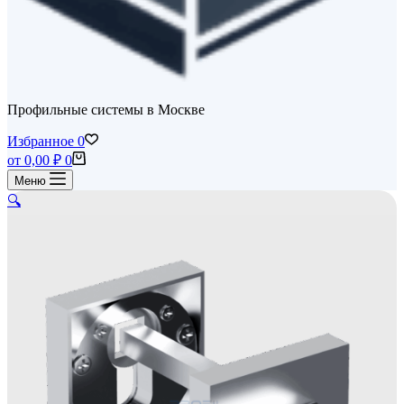
Профильные системы в Москве
Избранное
0
Корзина
от
0,00
₽
0
Меню
🔍