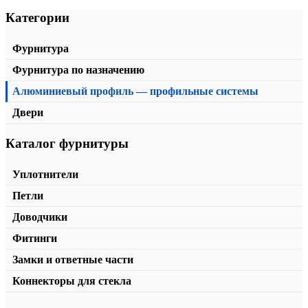
Категории
Фурнитура
Фурнитура по назначению
Алюминиевый профиль — профильные системы
Двери
Каталог фурнитуры
Рейка одинарный витраж
от
354,00
₽
/м2
В корзину
Уплотнители
Петли
Доводчики
Фитинги
Замки и ответные части
Коннекторы для стекла