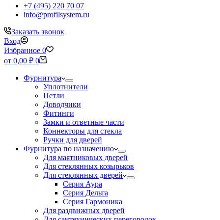
+7 (495) 220 70 07
info@profilsystem.ru
Заказать звонок
Вход
Избранное
0
Корзина
от
0,00
₽
0
Фурнитура
Уплотнители
Петли
Доводчики
Фитинги
Замки и ответные части
Коннекторы для стекла
Ручки для дверей
Фурнитура по назначению
Для маятниковых дверей
Для стеклянных козырьков
Для стеклянных дверей
Серия Аура
Серия Дельта
Серия Гармоника
Для раздвижных дверей
Для сантехнических перегородок