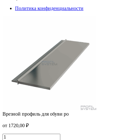
Политика конфиденциальности
Врезной профиль для обуви ро
Планка клипсовая 40×5
от
1720,00
₽
от
326,00
₽
/м2
В корзину
Врезной