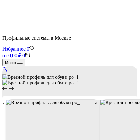
Профильные системы в Москве
Избранное
0
Корзина
от
0,00
₽
0
Меню
🔍