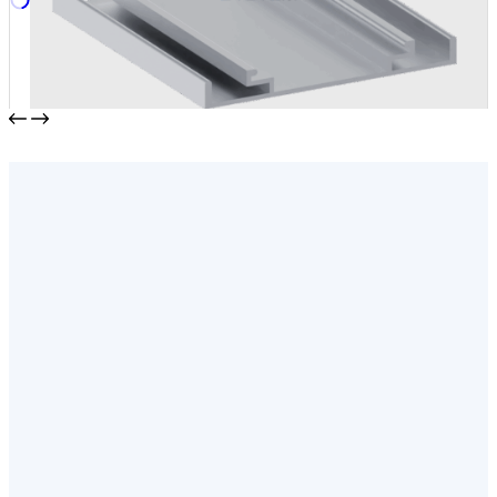
Рейка накрывающая
от
344,00
₽
/м2
В корзину