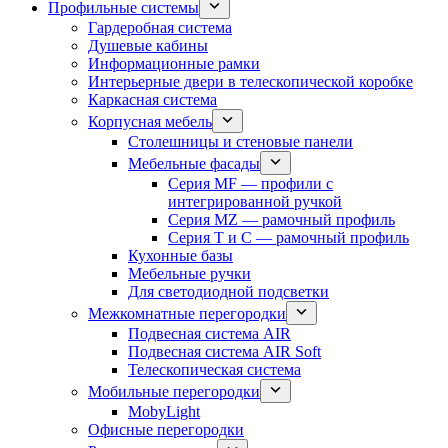
Профильные системы
Гардеробная система
Душевые кабины
Информационные рамки
Интерьерные двери в телескопической коробке
Каркасная система
Корпусная мебель
Столешницы и стеновые панели
Мебельные фасады
Серия MF — профили с
интегрированной ручкой
Серия MZ — рамочный профиль
Серия T и C — рамочный профиль
Кухонные базы
Мебельные ручки
Для светодиодной подсветки
Межкомнатные перегородки
Подвесная система AIR
Подвесная система AIR Soft
Телескопическая система
Мобильные перегородки
MobyLight
Офисные перегородки