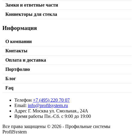
Замки и ответные части
Коннекторы для стекла
Информация
О компании
Контакты
Оплата и доставка
Портфолио
Блог
Faq
Телефон
+7 (495) 220 70 07
Стойка произвольного угла
Email:
info@profilsystem.ru
Адрес
Г. Москва ул. Смольная., 24А
от
1380,00
₽
/м2
В корзину
Время работы
Пн.-Сб. с 9:00 до 19:00
Все права защищены © 2026 - Профильные системы
ProfilSystem