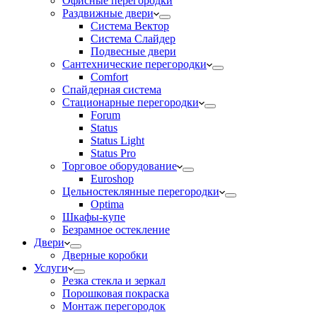
Офисные перегородки
Раздвижные двери
Система Вектор
Система Слайдер
Подвесные двери
Сантехнические перегородки
Comfort
Спайдерная система
Стационарные перегородки
Forum
Status
Status Light
Status Pro
Торговое оборудование
Euroshop
Цельностеклянные перегородки
Optima
Шкафы-купе
Безрамное остекление
Двери
Дверные коробки
Услуги
Резка стекла и зеркал
Порошковая покраска
Монтаж перегородок