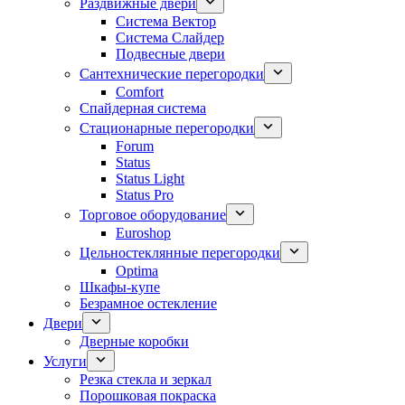
Раздвижные двери
Система Вектор
Система Слайдер
Подвесные двери
Сантехнические перегородки
Comfort
Спайдерная система
Стационарные перегородки
Forum
Status
Status Light
Status Pro
Торговое оборудование
Euroshop
Цельностеклянные перегородки
Optima
Шкафы-купе
Безрамное остекление
Двери
Дверные коробки
Услуги
Резка стекла и зеркал
Порошковая покраска