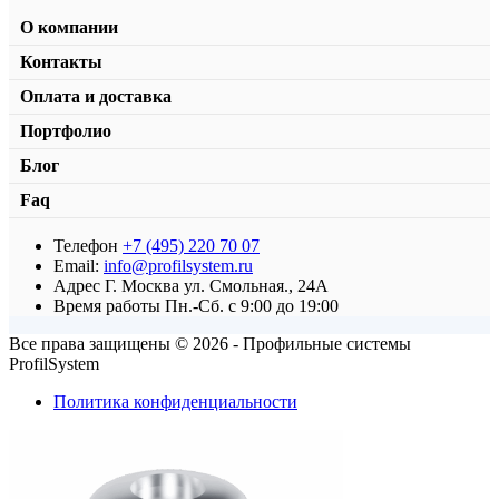
О компании
Контакты
Оплата и доставка
Портфолио
Блог
Faq
Телефон
+7 (495) 220 70 07
Нижняя направляющая KD1-05
Email:
info@profilsystem.ru
Адрес
Г. Москва ул. Смольная., 24А
от
163,00
₽
/пог.м.
В корзину
Время работы
Пн.-Сб. с 9:00 до 19:00
Все права защищены © 2026 - Профильные системы
ProfilSystem
Политика конфиденциальности