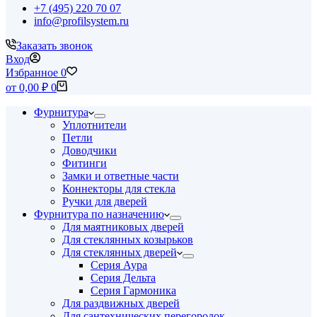
+7 (495) 220 70 07
info@profilsystem.ru
Заказать звонок
Вход
Избранное
0
Корзина
от
0,00
₽
0
Фурнитура
Уплотнители
Петли
Доводчики
Фитинги
Замки и ответные части
Коннекторы для стекла
Ручки для дверей
Фурнитура по назначению
Для маятниковых дверей
Для стеклянных козырьков
Для стеклянных дверей
Серия Аура
Серия Дельта
Серия Гармоника
Для раздвижных дверей
Для сантехнических перегородок