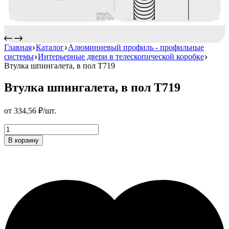
Главная
Каталог
Алюминиевый профиль - профильные
системы
Интерьерные двери в телескопической коробке
Втулка шпингалета, в пол Т719
Втулка шпингалета, в пол Т719
от
334,56
₽
/шт.
Втулка
шпингалета,
В корзину
в
пол
Т719
Количество