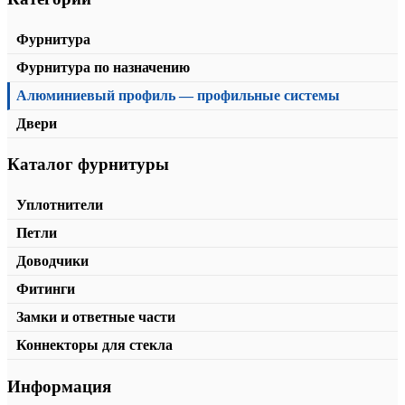
Фурнитура
Фурнитура по назначению
Алюминиевый профиль — профильные системы
Двери
Каталог фурнитуры
Стяжной угольник малый
от
150,00
₽
В корзину
Уплотнители
Петли
Доводчики
Фитинги
Замки и ответные части
Коннекторы для стекла
Информация