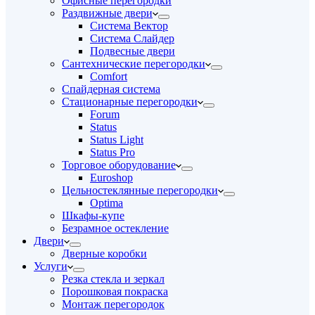
Офисные перегородки
Раздвижные двери
Система Вектор
Система Слайдер
Подвесные двери
Сантехнические перегородки
Comfort
Спайдерная система
Стационарные перегородки
Forum
Status
Status Light
Status Pro
Торговое оборудование
Euroshop
Цельностеклянные перегородки
Optima
Шкафы-купе
Безрамное остекление
Двери
Дверные коробки
Услуги
Резка стекла и зеркал
Порошковая покраска
Монтаж перегородок