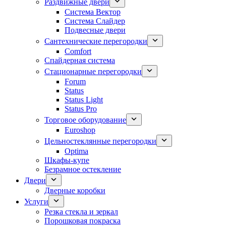
Раздвижные двери
Система Вектор
Система Слайдер
Подвесные двери
Сантехнические перегородки
Comfort
Спайдерная система
Стационарные перегородки
Forum
Status
Status Light
Status Pro
Торговое оборудование
Euroshop
Цельностеклянные перегородки
Optima
Шкафы-купе
Безрамное остекление
Двери
Дверные коробки
Услуги
Резка стекла и зеркал
Порошковая покраска