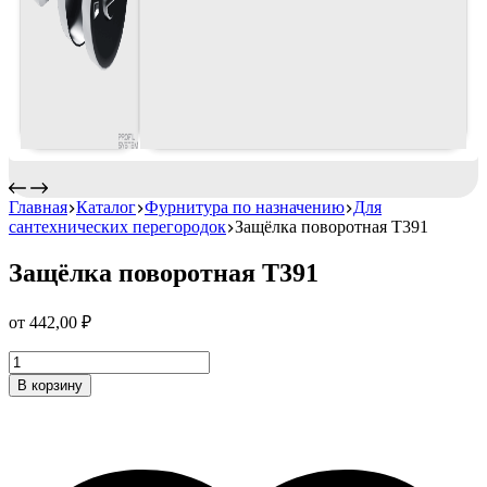
Главная
Каталог
Фурнитура по назначению
Для
сантехнических перегородок
Защёлка поворотная T391
Защёлка поворотная T391
от
442,00
₽
Защёлка
поворотная
В корзину
T391
Количество