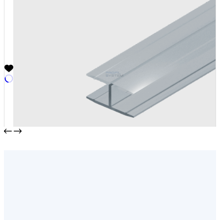
Уплотнительный профиль T-213
от
168,00
₽
/пог.м.
В корзину