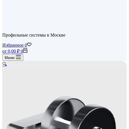
Профильные системы в Москве
Избранное
0
Корзина
от
0,00
₽
0
Меню
🔍