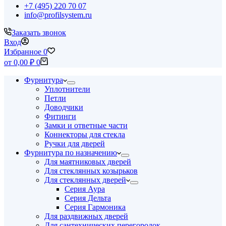
+7 (495) 220 70 07
info@profilsystem.ru
Заказать звонок
Вход
Избранное
0
Корзина
от
0,00
₽
0
Фурнитура
Уплотнители
Петли
Доводчики
Фитинги
Замки и ответные части
Коннекторы для стекла
Ручки для дверей
Фурнитура по назначению
Для маятниковых дверей
Для стеклянных козырьков
Для стеклянных дверей
Серия Аура
Серия Дельта
Серия Гармоника
Для раздвижных дверей
Для сантехнических перегородок