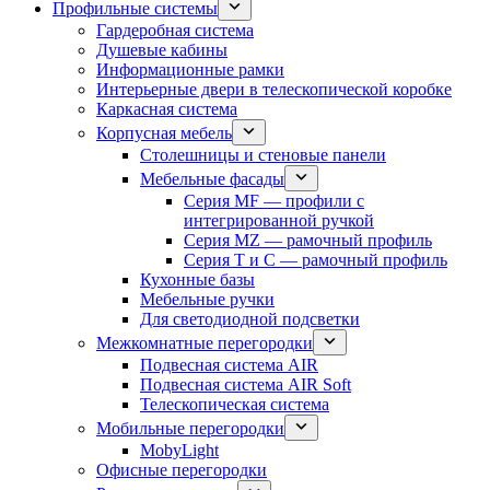
Профильные системы
Гардеробная система
Душевые кабины
Информационные рамки
Интерьерные двери в телескопической коробке
Каркасная система
Корпусная мебель
Столешницы и стеновые панели
Мебельные фасады
Серия MF — профили с
интегрированной ручкой
Серия MZ — рамочный профиль
Серия T и C — рамочный профиль
Кухонные базы
Мебельные ручки
Для светодиодной подсветки
Межкомнатные перегородки
Подвесная система AIR
Подвесная система AIR Soft
Телескопическая система
Мобильные перегородки
MobyLight
Офисные перегородки