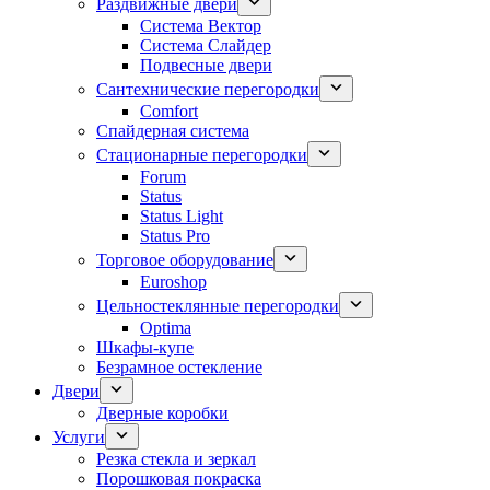
Раздвижные двери
Система Вектор
Система Слайдер
Подвесные двери
Сантехнические перегородки
Comfort
Спайдерная система
Стационарные перегородки
Forum
Status
Status Light
Status Pro
Торговое оборудование
Euroshop
Цельностеклянные перегородки
Optima
Шкафы-купе
Безрамное остекление
Двери
Дверные коробки
Услуги
Резка стекла и зеркал
Порошковая покраска