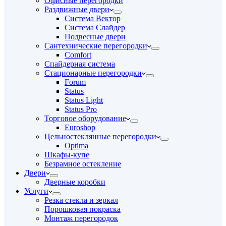
Офисные перегородки
Раздвижные двери
Система Вектор
Система Слайдер
Подвесные двери
Сантехнические перегородки
Comfort
Спайдерная система
Стационарные перегородки
Forum
Status
Status Light
Status Pro
Торговое оборудование
Euroshop
Цельностеклянные перегородки
Optima
Шкафы-купе
Безрамное остекление
Двери
Дверные коробки
Услуги
Резка стекла и зеркал
Порошковая покраска
Монтаж перегородок