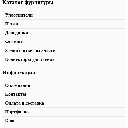
Каталог фурнитуры
Уплотнительный профиль T-204
от
105,00
₽
/пог.м.
В корзину
Уплотнители
Петли
Доводчики
Фитинги
Замки и ответные части
Коннекторы для стекла
Информация
О компании
Контакты
Оплата и доставка
Портфолио
Блог