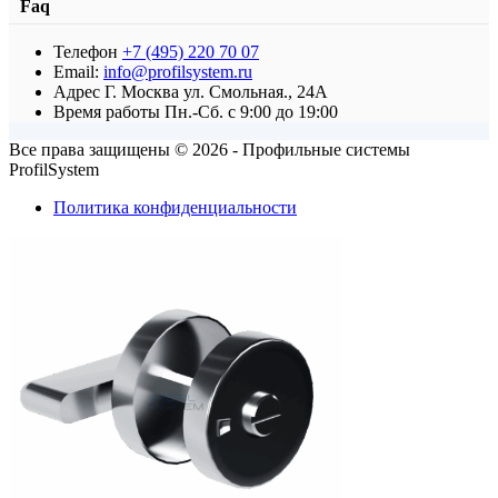
Faq
Телефон
+7 (495) 220 70 07
Петля с фаской T-302
Email:
info@profilsystem.ru
Адрес
Г. Москва ул. Смольная., 24А
от
4050,00
₽
В корзину
Время работы
Пн.-Сб. с 9:00 до 19:00
Все права защищены © 2026 - Профильные системы
ProfilSystem
Политика конфиденциальности