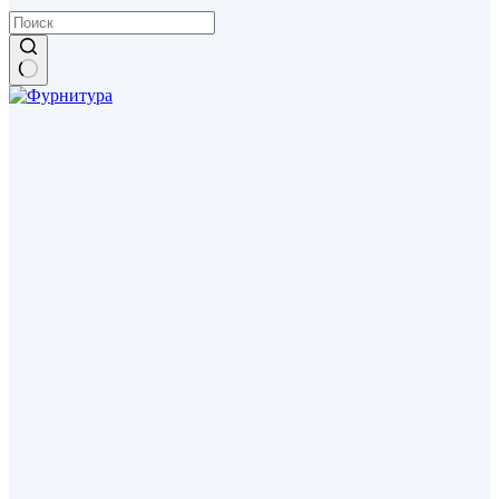
Ничего
не
найдено