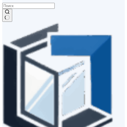
Ничего
не
найдено