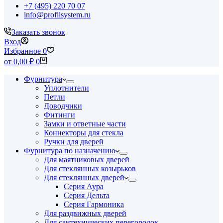
+7 (495) 220 70 07
info@profilsystem.ru
Заказать звонок
Вход
Избранное
0
Корзина
от
0,00
₽
0
Фурнитура
Уплотнители
Петли
Доводчики
Фитинги
Замки и ответные части
Коннекторы для стекла
Ручки для дверей
Фурнитура по назначению
Для маятниковых дверей
Для стеклянных козырьков
Для стеклянных дверей
Серия Аура
Серия Дельта
Серия Гармоника
Для раздвижных дверей
Для сантехнических перегородок