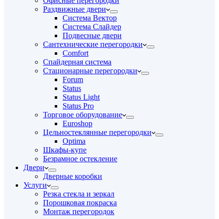
Офисные перегородки
Раздвижные двери
Система Вектор
Система Слайдер
Подвесные двери
Сантехнические перегородки
Comfort
Спайдерная система
Стационарные перегородки
Forum
Status
Status Light
Status Pro
Торговое оборудование
Euroshop
Цельностеклянные перегородки
Optima
Шкафы-купе
Безрамное остекление
Двери
Дверные коробки
Услуги
Резка стекла и зеркал
Порошковая покраска
Монтаж перегородок