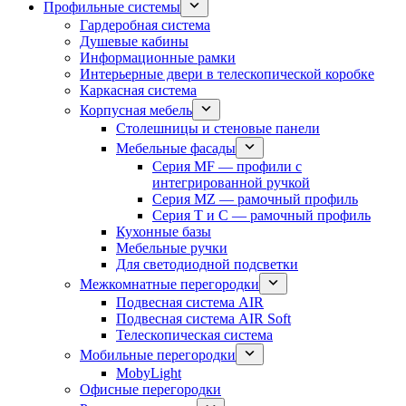
Профильные системы
Гардеробная система
Душевые кабины
Информационные рамки
Интерьерные двери в телескопической коробке
Каркасная система
Корпусная мебель
Столешницы и стеновые панели
Мебельные фасады
Серия MF — профили с
интегрированной ручкой
Серия MZ — рамочный профиль
Серия T и C — рамочный профиль
Кухонные базы
Мебельные ручки
Для светодиодной подсветки
Межкомнатные перегородки
Подвесная система AIR
Подвесная система AIR Soft
Телескопическая система
Мобильные перегородки
MobyLight
Офисные перегородки