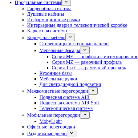
Профильные системы
Гардеробная система
Душевые кабины
Информационные рамки
Интерьерные двери в телескопической коробке
Каркасная система
Корпусная мебель
Столешницы и стеновые панели
Мебельные фасады
Серия MF — профили с интегрированно
Серия MZ — рамочный профиль
Серия T и C — рамочный профиль
Кухонные базы
Мебельные ручки
Для светодиодной подсветки
Межкомнатные перегородки
Подвесная система AIR
Подвесная система AIR Soft
Телескопическая система
Мобильные перегородки
MobyLight
Офисные перегородки
Раздвижные двери