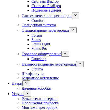
Система Вектор
Система Слайдер
Подвесные двери
Сантехнические перегородки
Comfort
Спайдерная система
Стационарные перегородки
Forum
Status
Status Light
Status Pro
Торговое оборудование
Euroshop
Цельностеклянные перегородки
Optima
Шкафы-купе
Безрамное остекление
Двери
Дверные коробки
Услуги
Резка стекла и зеркал
Порошковая покраска
Монтаж перегородок