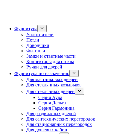
Фурнитура
Уплотнители
Петли
Доводчики
Фитинги
Замки и ответные части
Коннекторы для стекла
Ручки для дверей
Фурнитура по назначению
Для маятниковых дверей
Для стеклянных козырьков
Для стеклянных дверей
Серия Аура
Серия Дельта
Серия Гармоника
Для раздвижных дверей
Для сантехнических перегородок
Для стационарных перегородок
Для душевых кабин