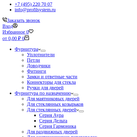
+7 (495) 220 70 07
info@profilsystem.ru
Заказать звонок
Вход
Избранное
0
Корзина
от
0,00
₽
0
Фурнитура
Уплотнители
Петли
Доводчики
Фитинги
Замки и ответные части
Коннекторы для стекла
Ручки для дверей
Фурнитура по назначению
Для маятниковых дверей
Для стеклянных козырьков
Для стеклянных дверей
Серия Аура
Серия Дельта
Серия Гармоника
Для раздвижных дверей