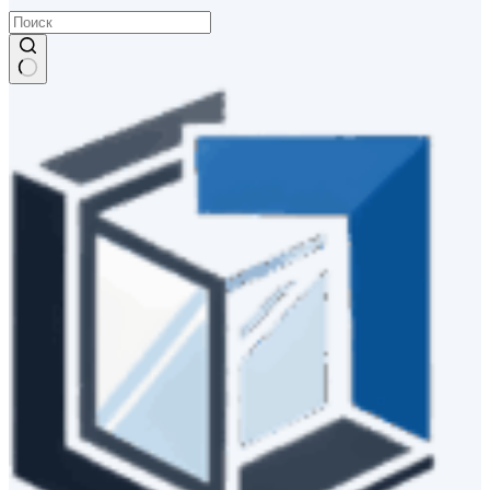
Ничего
не
найдено