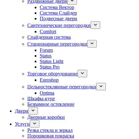
Раздвижные двери
Система Вектор
Система Слайдер
Подвесные двери
Сантехнические перегородки
Comfort
Спайдерная система
Стационарные перегородки
Forum
Status
Status Light
Status Pro
Торговое оборудование
Euroshop
Цельностеклянные перегородки
Optima
Шкафы-купе
Безрамное остекление
Двери
Дверные коробки
Услуги
Резка стекла и зеркал
Порошковая покраска