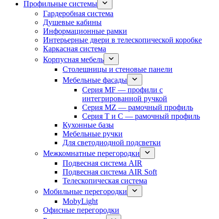
Профильные системы
Гардеробная система
Душевые кабины
Информационные рамки
Интерьерные двери в телескопической коробке
Каркасная система
Корпусная мебель
Столешницы и стеновые панели
Мебельные фасады
Серия MF — профили с
интегрированной ручкой
Серия MZ — рамочный профиль
Серия T и C — рамочный профиль
Кухонные базы
Мебельные ручки
Для светодиодной подсветки
Межкомнатные перегородки
Подвесная система AIR
Подвесная система AIR Soft
Телескопическая система
Мобильные перегородки
MobyLight
Офисные перегородки