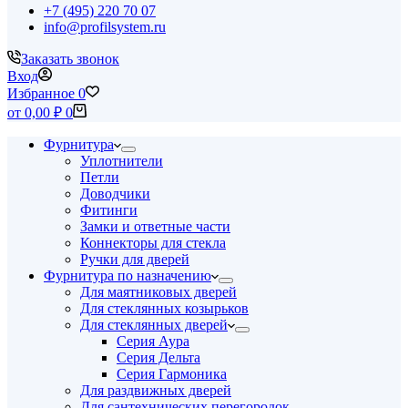
+7 (495) 220 70 07
info@profilsystem.ru
Заказать звонок
Вход
Избранное
0
Корзина
от
0,00
₽
0
Фурнитура
Уплотнители
Петли
Доводчики
Фитинги
Замки и ответные части
Коннекторы для стекла
Ручки для дверей
Фурнитура по назначению
Для маятниковых дверей
Для стеклянных козырьков
Для стеклянных дверей
Серия Аура
Серия Дельта
Серия Гармоника
Для раздвижных дверей
Для сантехнических перегородок