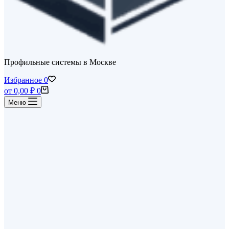
Профильные системы в Москве
Избранное
0
Корзина
от
0,00
₽
0
Меню