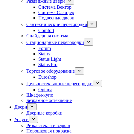
Раздвижные двери
Система Вектор
Система Слайдер
Подвесные двери
Сантехнические перегородки
Comfort
Спайдерная система
Стационарные перегородки
Forum
Status
Status Light
Status Pro
Торговое оборудование
Euroshop
Цельностеклянные перегородки
Optima
Шкафы-купе
Безрамное остекление
Двери
Дверные коробки
Услуги
Резка стекла и зеркал
Порошковая покраска