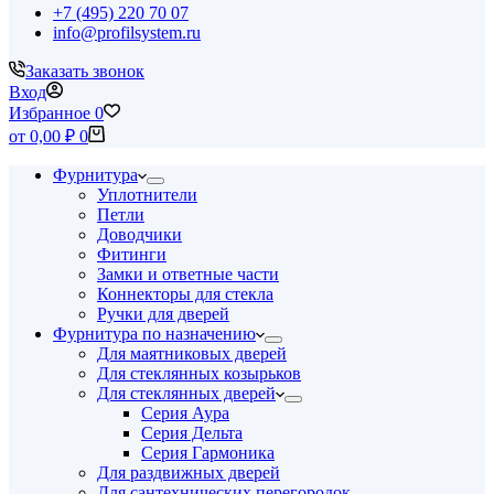
+7 (495) 220 70 07
info@profilsystem.ru
Заказать звонок
Вход
Избранное
0
Корзина
от
0,00
₽
0
Фурнитура
Уплотнители
Петли
Доводчики
Фитинги
Замки и ответные части
Коннекторы для стекла
Ручки для дверей
Фурнитура по назначению
Для маятниковых дверей
Для стеклянных козырьков
Для стеклянных дверей
Серия Аура
Серия Дельта
Серия Гармоника
Для раздвижных дверей
Для сантехнических перегородок