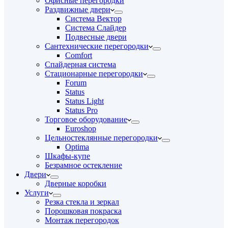
Офисные перегородки
Раздвижные двери
Система Вектор
Система Слайдер
Подвесные двери
Сантехнические перегородки
Comfort
Спайдерная система
Стационарные перегородки
Forum
Status
Status Light
Status Pro
Торговое оборудование
Euroshop
Цельностеклянные перегородки
Optima
Шкафы-купе
Безрамное остекление
Двери
Дверные коробки
Услуги
Резка стекла и зеркал
Порошковая покраска
Монтаж перегородок