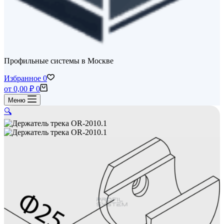
Профильные системы в Москве
Избранное
0
Корзина
от
0,00
₽
0
Меню
🔍