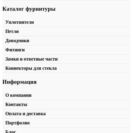
Каталог фурнитуры
Уплотнители
Петли
Доводчики
Фитинги
Замки и ответные части
Коннекторы для стекла
Информация
О компании
Контакты
Оплата и доставка
Дверной доводчик напольный T-84D
Портфолио
от
8639,00
₽
В корзину
Блог