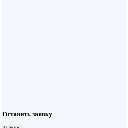
Петля с фаской T-363
от
320,00
₽
В корзину
+7 (495) 220 70 07
Оставить заявку
info@profilsystem.ru
Ваше имя