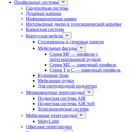
Профильные системы
Гардеробная система
Душевые кабины
Информационные рамки
Интерьерные двери в телескопической коробке
Каркасная система
Корпусная мебель
Столешницы и стеновые панели
Мебельные фасады
Серия MF — профили с
интегрированной ручкой
Серия MZ — рамочный профиль
Серия T и C — рамочный профиль
Кухонные базы
Мебельные ручки
Для светодиодной подсветки
Межкомнатные перегородки
Подвесная система AIR
Подвесная система AIR Soft
Телескопическая система
Мобильные перегородки
MobyLight
Офисные перегородки