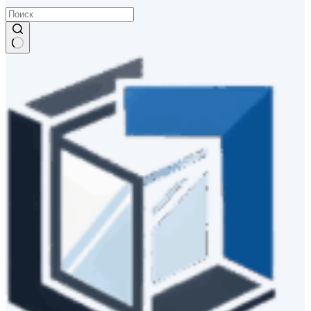
Ничего
не
найдено