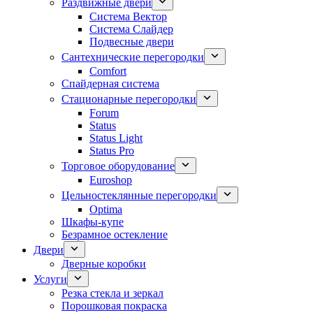
Раздвижные двери
Система Вектор
Система Слайдер
Подвесные двери
Сантехнические перегородки
Comfort
Спайдерная система
Стационарные перегородки
Forum
Status
Status Light
Status Pro
Торговое оборудование
Euroshop
Цельностеклянные перегородки
Optima
Шкафы-купе
Безрамное остекление
Двери
Дверные коробки
Услуги
Резка стекла и зеркал
Порошковая покраска