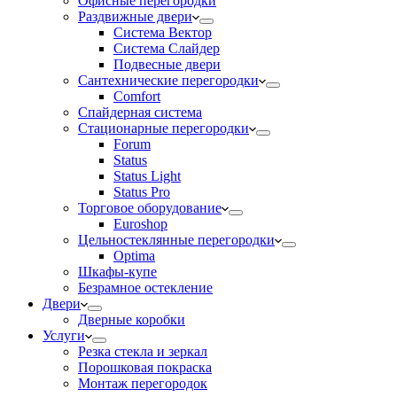
Офисные перегородки
Раздвижные двери
Система Вектор
Система Слайдер
Подвесные двери
Сантехнические перегородки
Comfort
Спайдерная система
Стационарные перегородки
Forum
Status
Status Light
Status Pro
Торговое оборудование
Euroshop
Цельностеклянные перегородки
Optima
Шкафы-купе
Безрамное остекление
Двери
Дверные коробки
Услуги
Резка стекла и зеркал
Порошковая покраска
Монтаж перегородок