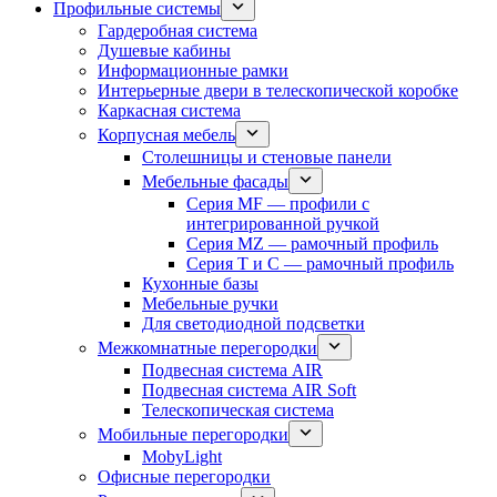
Профильные системы
Гардеробная система
Душевые кабины
Информационные рамки
Интерьерные двери в телескопической коробке
Каркасная система
Корпусная мебель
Столешницы и стеновые панели
Мебельные фасады
Серия MF — профили с
интегрированной ручкой
Серия MZ — рамочный профиль
Серия T и C — рамочный профиль
Кухонные базы
Мебельные ручки
Для светодиодной подсветки
Межкомнатные перегородки
Подвесная система AIR
Подвесная система AIR Soft
Телескопическая система
Мобильные перегородки
MobyLight
Офисные перегородки