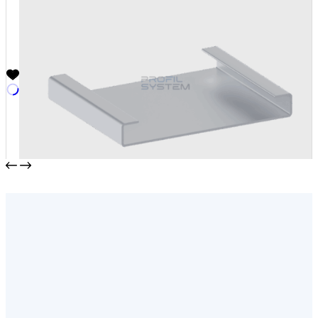
Наличник
от
368,00
₽
/м2
В корзину