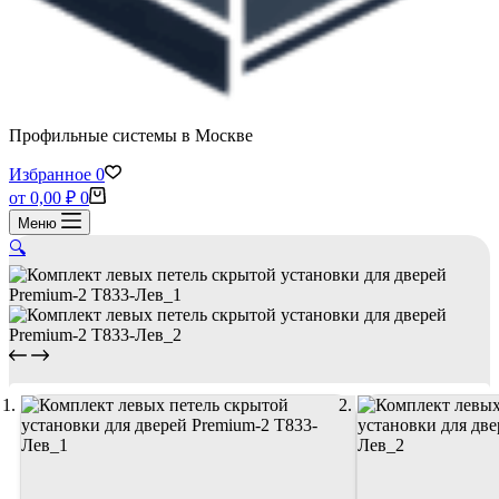
Профильные системы в Москве
Избранное
0
Корзина
от
0,00
₽
0
Меню
🔍