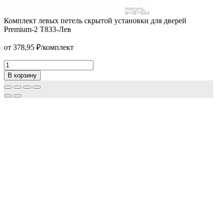
Комплект левых петель скрытой установки для дверей
Петля дверная
Premium-2 Т833-Лев
от
25,00
₽
В корзину
от
378,95
₽
/комплект
Комплект
левых
В корзину
петель
скрытой
установки
для
дверей
Premium-
2
Т833-
Лев
Количество