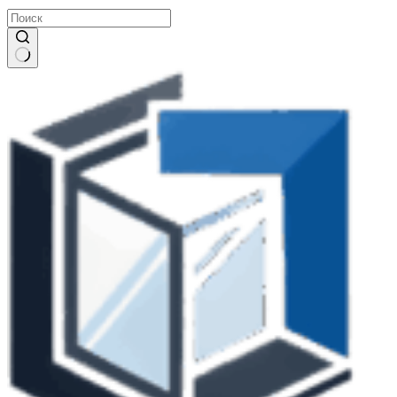
Ничего
не
найдено