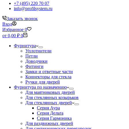
+7 (495) 220 70 07
info@profilsystem.ru
Заказать звонок
Вход
Избранное
0
Корзина
от
0,00
₽
0
Фурнитура
Уплотнители
Петли
Доводчики
Фитинги
Замки и ответные части
Коннекторы для стекла
Ручки для дверей
Фурнитура по назначению
Для маятниковых дверей
Для стеклянных козырьков
Для стеклянных дверей
Серия Аура
Серия Дельта
Серия Гармоника
Для раздвижных дверей
Для сантехнических перегородок