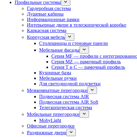
Профильные системы
Гардеробная система
Душевые кабины
Информационные рамки
Интерьерные двери в телескопической коробке
Каркасная система
Корпусная мебель
Столешницы и стеновые панели
Мебельные фасады
Серия MF — профили с интегрированно
Серия MZ — рамочный профиль
Серия T и C — рамочный профиль
Кухонные базы
Мебельные ручки
Для светодиодной подсветки
Межкомнатные перегородки
Подвесная система AIR
Подвесная система AIR Soft
Телескопическая система
Мобильные перегородки
MobyLight
Офисные перегородки
Раздвижные двери