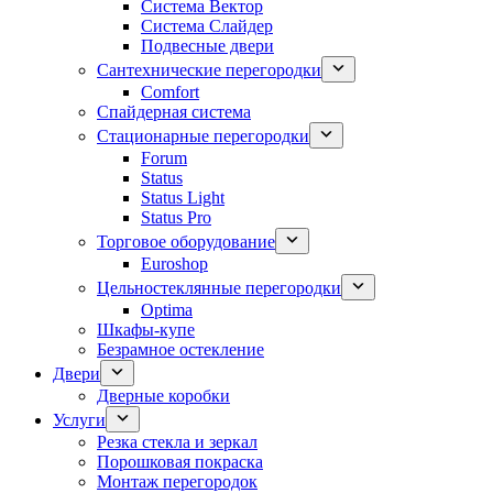
Система Вектор
Система Слайдер
Подвесные двери
Сантехнические перегородки
Comfort
Спайдерная система
Стационарные перегородки
Forum
Status
Status Light
Status Pro
Торговое оборудование
Euroshop
Цельностеклянные перегородки
Optima
Шкафы-купе
Безрамное остекление
Двери
Дверные коробки
Услуги
Резка стекла и зеркал
Порошковая покраска
Монтаж перегородок