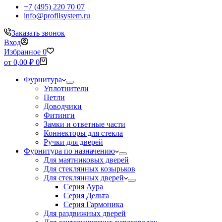
+7 (495) 220 70 07
info@profilsystem.ru
Заказать звонок
Вход
Избранное
0
Корзина
от
0,00
₽
0
Фурнитура
Уплотнители
Петли
Доводчики
Фитинги
Замки и ответные части
Коннекторы для стекла
Ручки для дверей
Фурнитура по назначению
Для маятниковых дверей
Для стеклянных козырьков
Для стеклянных дверей
Серия Аура
Серия Дельта
Серия Гармоника
Для раздвижных дверей