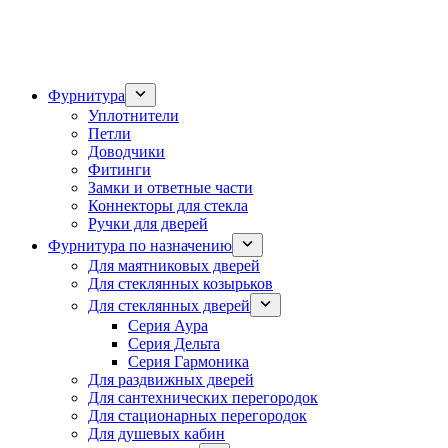
Фурнитура
Уплотнители
Петли
Доводчики
Фитинги
Замки и ответные части
Коннекторы для стекла
Ручки для дверей
Фурнитура по назначению
Для маятниковых дверей
Для стеклянных козырьков
Для стеклянных дверей
Серия Аура
Серия Дельта
Серия Гармоника
Для раздвижных дверей
Для сантехнических перегородок
Для стационарных перегородок
Для душевых кабин