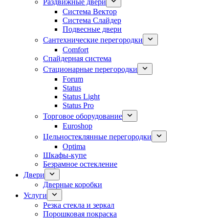
Раздвижные двери
Система Вектор
Система Слайдер
Подвесные двери
Сантехнические перегородки
Comfort
Спайдерная система
Стационарные перегородки
Forum
Status
Status Light
Status Pro
Торговое оборудование
Euroshop
Цельностеклянные перегородки
Optima
Шкафы-купе
Безрамное остекление
Двери
Дверные коробки
Услуги
Резка стекла и зеркал
Порошковая покраска