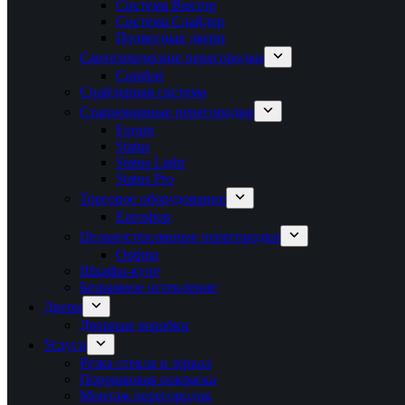
Система Вектор
Система Слайдер
Подвесные двери
Сантехнические перегородки
Comfort
Спайдерная система
Стационарные перегородки
Forum
Status
Status Light
Status Pro
Торговое оборудование
Euroshop
Цельностеклянные перегородки
Optima
Шкафы-купе
Безрамное остекление
Двери
Дверные коробки
Услуги
Резка стекла и зеркал
Порошковая покраска
Монтаж перегородок