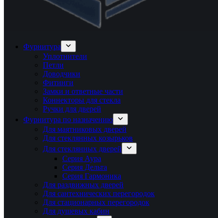
Фурнитура
Уплотнители
Петли
Доводчики
Фитинги
Замки и ответные части
Коннекторы для стекла
Ручки для дверей
Фурнитура по назначению
Для маятниковых дверей
Для стеклянных козырьков
Для стеклянных дверей
Серия Аура
Серия Дельта
Серия Гармоника
Для раздвижных дверей
Для сантехнических перегородок
Для стационарных перегородок
Для душевых кабин