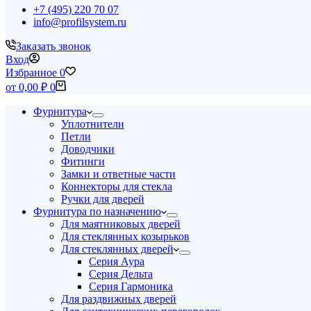
+7 (495) 220 70 07
info@profilsystem.ru
Заказать звонок
Вход
Избранное
0
Корзина
от
0,00
₽
0
Фурнитура
Уплотнители
Петли
Доводчики
Фитинги
Замки и ответные части
Коннекторы для стекла
Ручки для дверей
Фурнитура по назначению
Для маятниковых дверей
Для стеклянных козырьков
Для стеклянных дверей
Серия Аура
Серия Дельта
Серия Гармоника
Для раздвижных дверей