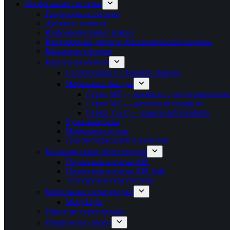
Профильные системы
Гардеробная система
Душевые кабины
Информационные рамки
Интерьерные двери в телескопической коробке
Каркасная система
Корпусная мебель
Столешницы и стеновые панели
Мебельные фасады
Серия MF — профили с интегрированно
Серия MZ — рамочный профиль
Серия T и C — рамочный профиль
Кухонные базы
Мебельные ручки
Для светодиодной подсветки
Межкомнатные перегородки
Подвесная система AIR
Подвесная система AIR Soft
Телескопическая система
Мобильные перегородки
MobyLight
Офисные перегородки
Раздвижные двери