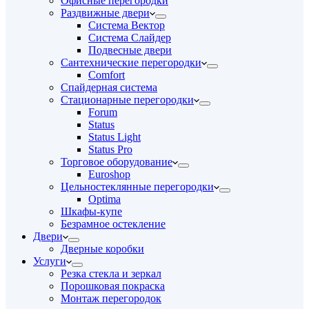
Офисные перегородки
Раздвижные двери
Система Вектор
Система Слайдер
Подвесные двери
Сантехнические перегородки
Comfort
Спайдерная система
Стационарные перегородки
Forum
Status
Status Light
Status Pro
Торговое оборудование
Euroshop
Цельностеклянные перегородки
Optima
Шкафы-купе
Безрамное остекление
Двери
Дверные коробки
Услуги
Резка стекла и зеркал
Порошковая покраска
Монтаж перегородок