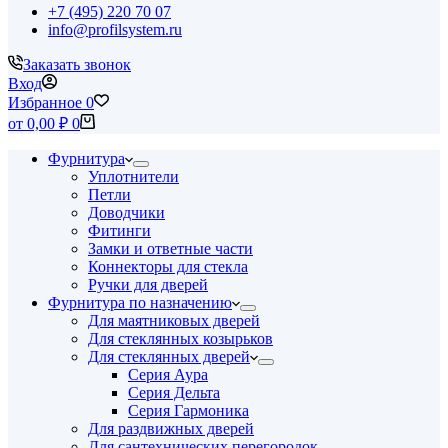
+7 (495) 220 70 07
info@profilsystem.ru
Заказать звонок
Вход
Избранное
0
Корзина
от
0,00
₽
0
Фурнитура
Уплотнители
Петли
Доводчики
Фитинги
Замки и ответные части
Коннекторы для стекла
Ручки для дверей
Фурнитура по назначению
Для маятниковых дверей
Для стеклянных козырьков
Для стеклянных дверей
Серия Аура
Серия Дельта
Серия Гармоника
Для раздвижных дверей
Для сантехнических перегородок