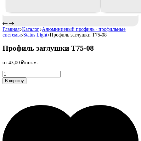
Главная
Каталог
Алюминиевый профиль - профильные
системы
Status Light
Профиль заглушки T75-08
Профиль заглушки T75-08
от
43,00
₽
/пог.м.
Профиль
заглушки
В корзину
T75-
08
Количество