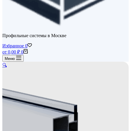
Профильные системы в Москве
Избранное
0
Корзина
от
0,00
₽
0
Меню
🔍