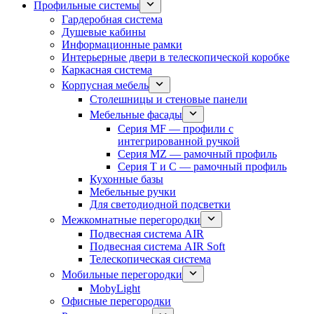
Профильные системы
Гардеробная система
Душевые кабины
Информационные рамки
Интерьерные двери в телескопической коробке
Каркасная система
Корпусная мебель
Столешницы и стеновые панели
Мебельные фасады
Серия MF — профили с
интегрированной ручкой
Серия MZ — рамочный профиль
Серия T и C — рамочный профиль
Кухонные базы
Мебельные ручки
Для светодиодной подсветки
Межкомнатные перегородки
Подвесная система AIR
Подвесная система AIR Soft
Телескопическая система
Мобильные перегородки
MobyLight
Офисные перегородки