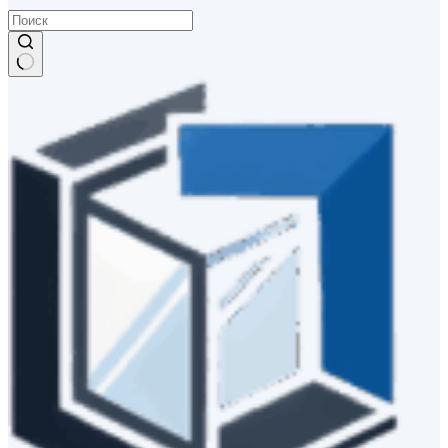
Ничего
не
найдено