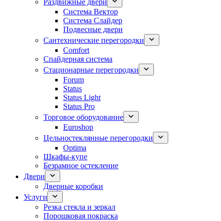
Раздвижные двери
Система Вектор
Система Слайдер
Подвесные двери
Сантехнические перегородки
Comfort
Спайдерная система
Стационарные перегородки
Forum
Status
Status Light
Status Pro
Торговое оборудование
Euroshop
Цельностеклянные перегородки
Optima
Шкафы-купе
Безрамное остекление
Двери
Дверные коробки
Услуги
Резка стекла и зеркал
Порошковая покраска