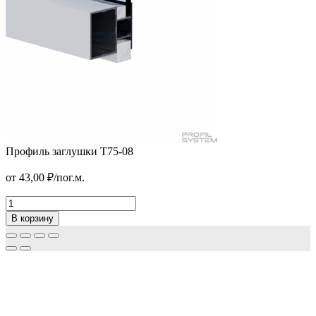
Профиль заглушки T75-08
Переходник
от
43,00
₽
/пог.м.
от
630,00
₽
/м2
В корзину
Профиль
заглушки
В корзину
T75-
08
Количество