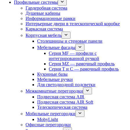
Профильные системы
Гардеробная система
Душевые кабины
Информационные рамки
Интерьерные двери в телескопической коробке
Каркасная система
Корпусная мебель
Столешницы и стеновые панели
Мебельные фасады
Серия MF — профили с
интегрированной ручкой
Серия MZ — рамочный профиль
Серия T и C — рамочный профиль
Кухонные базы
Мебельные ручки
Для светодиодной подсветки
Межкомнатные перегородки
Подвесная система AIR
Подвесная система AIR Soft
Телескопическая система
Мобильные перегородки
MobyLight
Офисные перегородки