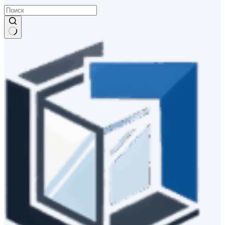
Ничего
не
найдено