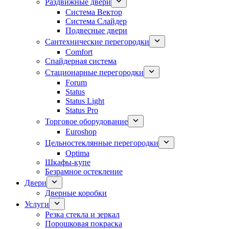
Раздвижные двери
Система Вектор
Система Слайдер
Подвесные двери
Сантехнические перегородки
Comfort
Спайдерная система
Стационарные перегородки
Forum
Status
Status Light
Status Pro
Торговое оборудование
Euroshop
Цельностеклянные перегородки
Optima
Шкафы-купе
Безрамное остекление
Двери
Дверные коробки
Услуги
Резка стекла и зеркал
Порошковая покраска