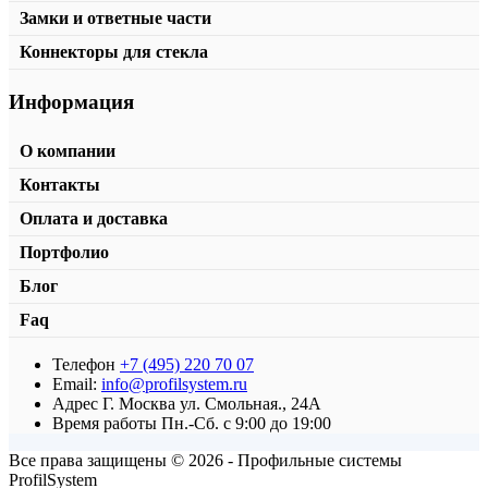
Замки и ответные части
Коннекторы для стекла
Информация
О компании
Контакты
Оплата и доставка
Портфолио
Блог
Faq
Телефон
+7 (495) 220 70 07
Профиль опорный TA-758
Email:
info@profilsystem.ru
Адрес
Г. Москва ул. Смольная., 24А
от
2220,00
₽
/пог.м.
В корзину
Время работы
Пн.-Сб. с 9:00 до 19:00
Все права защищены © 2026 - Профильные системы
ProfilSystem