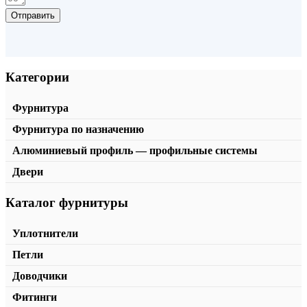
Отправить
Категории
Фурнитура
Фурнитура по назначению
Алюминиевый профиль — профильные системы
Двери
Каталог фурнитуры
Штанга TA-757
от
635,00
₽
/пог.м.
В корзину
Уплотнители
Петли
Доводчики
Фитинги