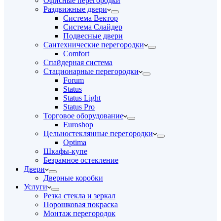
Офисные перегородки
Раздвижные двери
Система Вектор
Система Слайдер
Подвесные двери
Сантехнические перегородки
Comfort
Спайдерная система
Стационарные перегородки
Forum
Status
Status Light
Status Pro
Торговое оборудование
Euroshop
Цельностеклянные перегородки
Optima
Шкафы-купе
Безрамное остекление
Двери
Дверные коробки
Услуги
Резка стекла и зеркал
Порошковая покраска
Монтаж перегородок