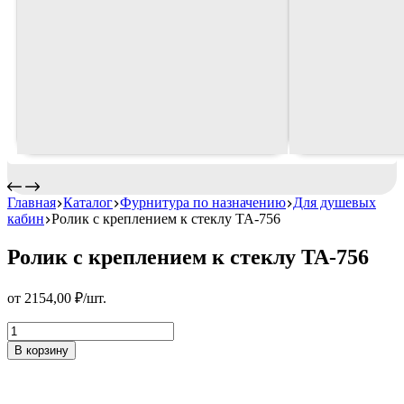
Главная
Каталог
Фурнитура по назначению
Для душевых
кабин
Ролик с креплением к стеклу TA-756
Ролик с креплением к стеклу TA-756
от
2154,00
₽
/шт.
Ролик
с
В корзину
креплением
к
стеклу