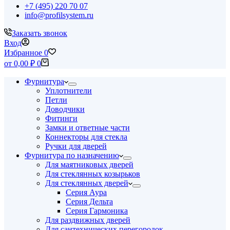
+7 (495) 220 70 07
info@profilsystem.ru
Заказать звонок
Вход
Избранное
0
Корзина
от
0,00
₽
0
Фурнитура
Уплотнители
Петли
Доводчики
Фитинги
Замки и ответные части
Коннекторы для стекла
Ручки для дверей
Фурнитура по назначению
Для маятниковых дверей
Для стеклянных козырьков
Для стеклянных дверей
Серия Аура
Серия Дельта
Серия Гармоника
Для раздвижных дверей
Для сантехнических перегородок