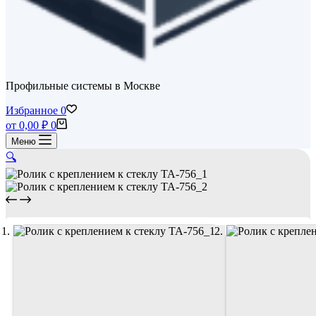
Профильные системы в Москве
Избранное
0
Корзина
от
0,00
₽
0
Меню
🔍