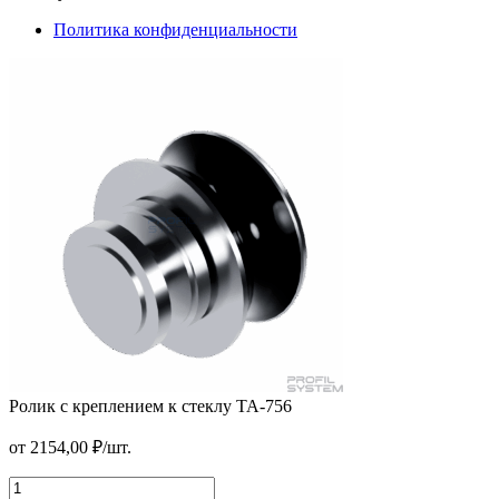
Политика конфиденциальности
Ролик с креплением к стеклу TA-756
Угловая накладка TA-762
от
2154,00
₽
/шт.
от
610,00
₽
/шт.
В корзину
Ролик