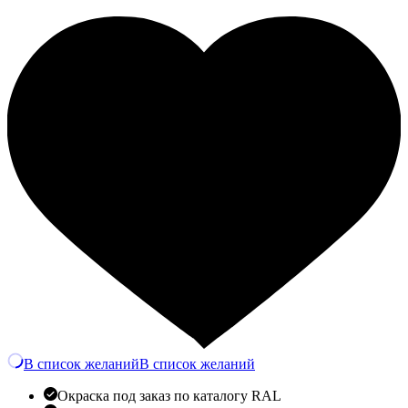
TA-
756
Количество
В список желаний
В список желаний
Окраска под заказ по каталогу RAL