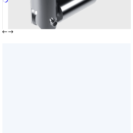
Соединитель труба-труба TA-760
от
1920,00
₽
/шт.
В корзину