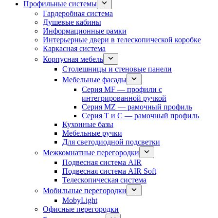
Профильные системы
Гардеробная система
Душевые кабины
Информационные рамки
Интерьерные двери в телескопической коробке
Каркасная система
Корпусная мебель
Столешницы и стеновые панели
Мебельные фасады
Серия MF — профили с
интегрированной ручкой
Серия MZ — рамочный профиль
Серия T и C — рамочный профиль
Кухонные базы
Мебельные ручки
Для светодиодной подсветки
Межкомнатные перегородки
Подвесная система AIR
Подвесная система AIR Soft
Телескопическая система
Мобильные перегородки
MobyLight
Офисные перегородки