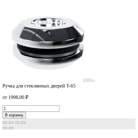
Ручка для стеклянных дверей T-65
Петля с фаской T-303
от
1998,00
₽
от
1550,00
₽
В корзину
Ручка
для
В корзину
стеклянных
дверей
T-
65