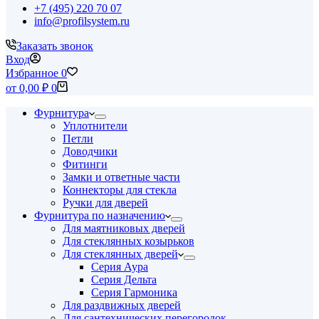
+7 (495) 220 70 07
info@profilsystem.ru
Заказать звонок
Вход
Избранное
0
Корзина
от
0,00
₽
0
Фурнитура
Уплотнители
Петли
Доводчики
Фитинги
Замки и ответные части
Коннекторы для стекла
Ручки для дверей
Фурнитура по назначению
Для маятниковых дверей
Для стеклянных козырьков
Для стеклянных дверей
Серия Аура
Серия Дельта
Серия Гармоника
Для раздвижных дверей
Для сантехнических перегородок