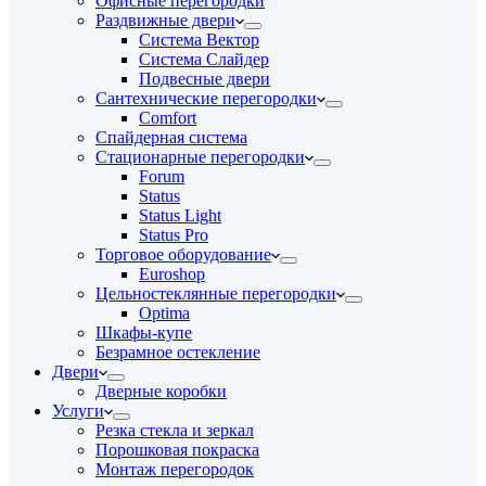
Офисные перегородки
Раздвижные двери
Система Вектор
Система Слайдер
Подвесные двери
Сантехнические перегородки
Comfort
Спайдерная система
Стационарные перегородки
Forum
Status
Status Light
Status Pro
Торговое оборудование
Euroshop
Цельностеклянные перегородки
Optima
Шкафы-купе
Безрамное остекление
Двери
Дверные коробки
Услуги
Резка стекла и зеркал
Порошковая покраска
Монтаж перегородок