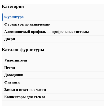
Категории
Фурнитура
Фурнитура по назначению
Алюминиевый профиль — профильные системы
Двери
Каталог фурнитуры
Уплотнительный профиль T-205
от
109,00
₽
/пог.м.
В корзину
Уплотнители
Петли
Доводчики
Фитинги
Замки и ответные части
Коннекторы для стекла