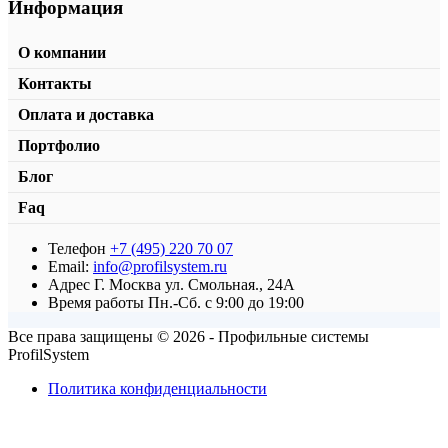
Информация
О компании
Контакты
Оплата и доставка
Портфолио
Блог
Faq
Телефон
+7 (495) 220 70 07
Уплотнительный профиль T-202
Email:
info@profilsystem.ru
Адрес
Г. Москва ул. Смольная., 24А
от
100,00
₽
/пог.м.
В корзину
Время работы
Пн.-Сб. с 9:00 до 19:00
Все права защищены © 2026 - Профильные системы
ProfilSystem
Политика конфиденциальности