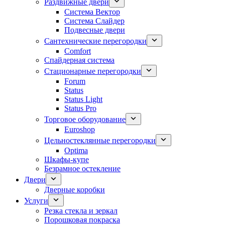
Раздвижные двери
Система Вектор
Система Слайдер
Подвесные двери
Сантехнические перегородки
Comfort
Спайдерная система
Стационарные перегородки
Forum
Status
Status Light
Status Pro
Торговое оборудование
Euroshop
Цельностеклянные перегородки
Optima
Шкафы-купе
Безрамное остекление
Двери
Дверные коробки
Услуги
Резка стекла и зеркал
Порошковая покраска