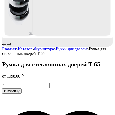
Главная
Каталог
Фурнитура
Ручки для дверей
Ручка для
стеклянных дверей T-65
Ручка для стеклянных дверей T-65
от
1998,00
₽
Ручка
для
В корзину
стеклянных
дверей
T-
65
Количество