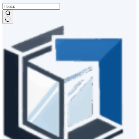
Ничего
не
найдено