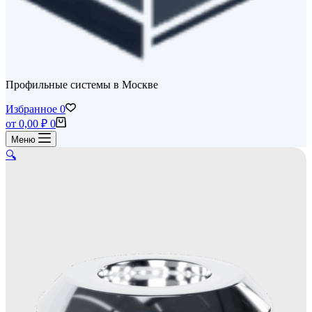
Профильные системы в Москве
Избранное
0
Корзина
от
0,00
₽
0
Меню
🔍