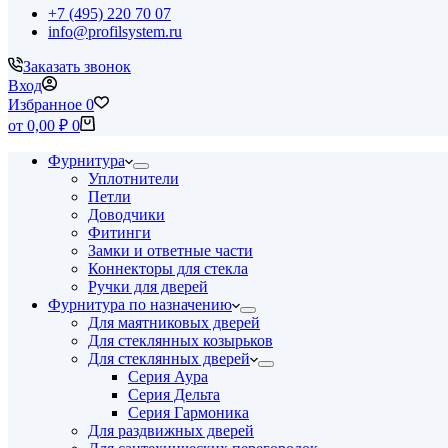
+7 (495) 220 70 07
info@profilsystem.ru
Заказать звонок
Вход
Избранное
0
Корзина
от
0,00
₽
0
Фурнитура
Уплотнители
Петли
Доводчики
Фитинги
Замки и ответные части
Коннекторы для стекла
Ручки для дверей
Фурнитура по назначению
Для маятниковых дверей
Для стеклянных козырьков
Для стеклянных дверей
Серия Аура
Серия Дельта
Серия Гармоника
Для раздвижных дверей