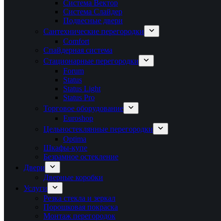
Система Вектор
Система Слайдер
Подвесные двери
Сантехнические перегородки
Comfort
Спайдерная система
Стационарные перегородки
Forum
Status
Status Light
Status Pro
Торговое оборудование
Euroshop
Цельностеклянные перегородки
Optima
Шкафы-купе
Безрамное остекление
Двери
Дверные коробки
Услуги
Резка стекла и зеркал
Порошковая покраска
Монтаж перегородок