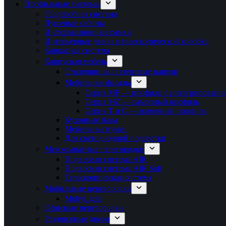
Профильные системы
Гардеробная система
Душевые кабины
Информационные рамки
Интерьерные двери в телескопической коробке
Каркасная система
Корпусная мебель
Столешницы и стеновые панели
Мебельные фасады
Серия MF — профили с интегрированно
Серия MZ — рамочный профиль
Серия T и C — рамочный профиль
Кухонные базы
Мебельные ручки
Для светодиодной подсветки
Межкомнатные перегородки
Подвесная система AIR
Подвесная система AIR Soft
Телескопическая система
Мобильные перегородки
MobyLight
Офисные перегородки
Раздвижные двери