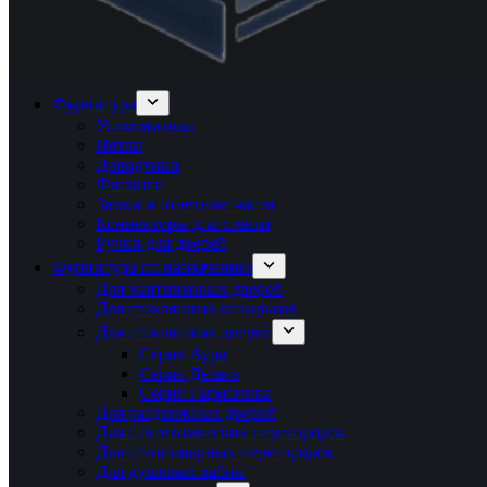
Фурнитура
Уплотнители
Петли
Доводчики
Фитинги
Замки и ответные части
Коннекторы для стекла
Ручки для дверей
Фурнитура по назначению
Для маятниковых дверей
Для стеклянных козырьков
Для стеклянных дверей
Серия Аура
Серия Дельта
Серия Гармоника
Для раздвижных дверей
Для сантехнических перегородок
Для стационарных перегородок
Для душевых кабин