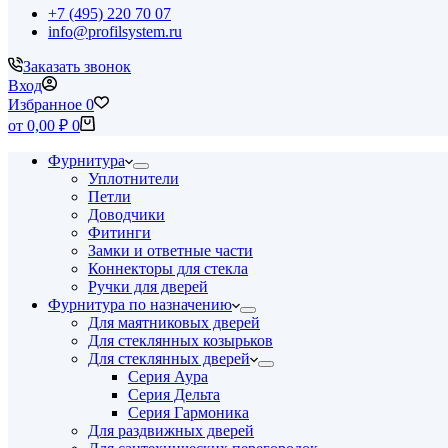
+7 (495) 220 70 07
info@profilsystem.ru
Заказать звонок
Вход
Избранное
0
Корзина
от
0,00
₽
0
Фурнитура
Уплотнители
Петли
Доводчики
Фитинги
Замки и ответные части
Коннекторы для стекла
Ручки для дверей
Фурнитура по назначению
Для маятниковых дверей
Для стеклянных козырьков
Для стеклянных дверей
Серия Аура
Серия Дельта
Серия Гармоника
Для раздвижных дверей