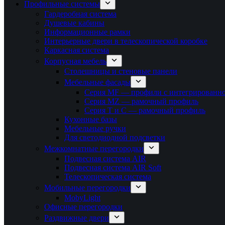
Профильные системы
Гардеробная система
Душевые кабины
Информационные рамки
Интерьерные двери в телескопической коробке
Каркасная система
Корпусная мебель
Столешницы и стеновые панели
Мебельные фасады
Серия MF — профили с интегрированно
Серия MZ — рамочный профиль
Серия T и C — рамочный профиль
Кухонные базы
Мебельные ручки
Для светодиодной подсветки
Межкомнатные перегородки
Подвесная система AIR
Подвесная система AIR Soft
Телескопическая система
Мобильные перегородки
MobyLight
Офисные перегородки
Раздвижные двери