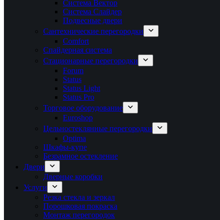
Система Вектор
Система Слайдер
Подвесные двери
Сантехнические перегородки
Comfort
Спайдерная система
Стационарные перегородки
Forum
Status
Status Light
Status Pro
Торговое оборудование
Euroshop
Цельностеклянные перегородки
Optima
Шкафы-купе
Безрамное остекление
Двери
Дверные коробки
Услуги
Резка стекла и зеркал
Порошковая покраска
Монтаж перегородок