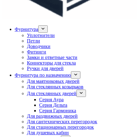
Фурнитура
Уплотнители
Петли
Доводчики
Фитинги
Замки и ответные части
Коннекторы для стекла
Ручки для дверей
Фурнитура по назначению
Для маятниковых дверей
Для стеклянных козырьков
Для стеклянных дверей
Серия Аура
Серия Дельта
Серия Гармоника
Для раздвижных дверей
Для сантехнических перегородок
Для стационарных перегородок
Для душевых кабин