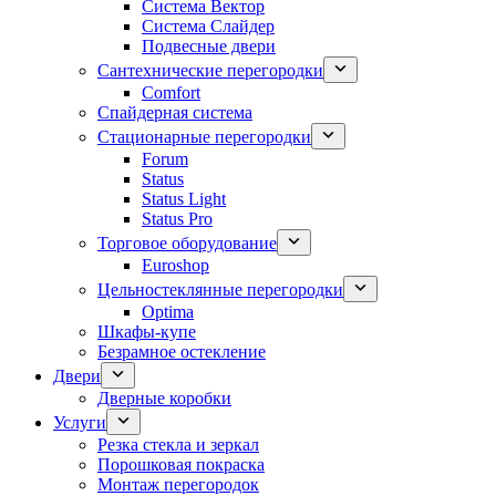
Система Вектор
Система Слайдер
Подвесные двери
Сантехнические перегородки
Comfort
Спайдерная система
Стационарные перегородки
Forum
Status
Status Light
Status Pro
Торговое оборудование
Euroshop
Цельностеклянные перегородки
Optima
Шкафы-купе
Безрамное остекление
Двери
Дверные коробки
Услуги
Резка стекла и зеркал
Порошковая покраска
Монтаж перегородок