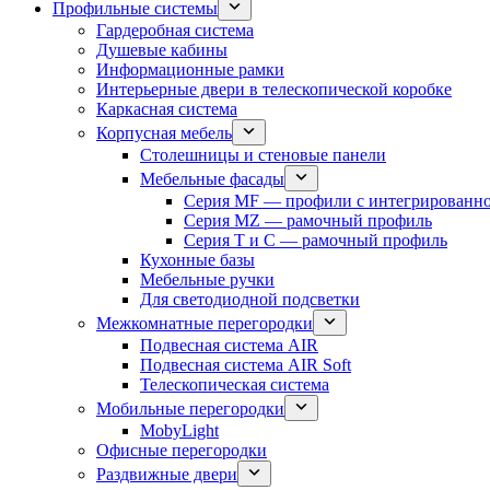
Профильные системы
Гардеробная система
Душевые кабины
Информационные рамки
Интерьерные двери в телескопической коробке
Каркасная система
Корпусная мебель
Столешницы и стеновые панели
Мебельные фасады
Серия MF — профили с интегрированно
Серия MZ — рамочный профиль
Серия T и C — рамочный профиль
Кухонные базы
Мебельные ручки
Для светодиодной подсветки
Межкомнатные перегородки
Подвесная система AIR
Подвесная система AIR Soft
Телескопическая система
Мобильные перегородки
MobyLight
Офисные перегородки
Раздвижные двери