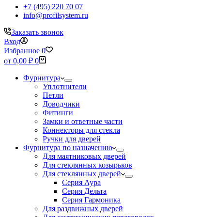
+7 (495) 220 70 07
info@profilsystem.ru
Заказать звонок
Вход
Избранное
0
Корзина
от
0,00
₽
0
Фурнитура
Уплотнители
Петли
Доводчики
Фитинги
Замки и ответные части
Коннекторы для стекла
Ручки для дверей
Фурнитура по назначению
Для маятниковых дверей
Для стеклянных козырьков
Для стеклянных дверей
Серия Аура
Серия Дельта
Серия Гармоника
Для раздвижных дверей