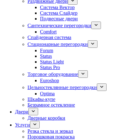
Раздвижные двери
Система Вектор
Система Слайдер
Подвесные двери
Сантехнические перегородки
Comfort
Спайдерная система
Стационарные перегородки
Forum
Status
Status Light
Status Pro
Торговое оборудование
Euroshop
Цельностеклянные перегородки
Optima
Шкафы-купе
Безрамное остекление
Двери
Дверные коробки
Услуги
Резка стекла и зеркал
Порошковая покраска