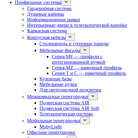
Профильные системы
Гардеробная система
Душевые кабины
Информационные рамки
Интерьерные двери в телескопической коробке
Каркасная система
Корпусная мебель
Столешницы и стеновые панели
Мебельные фасады
Серия MF — профили с
интегрированной ручкой
Серия MZ — рамочный профиль
Серия T и C — рамочный профиль
Кухонные базы
Мебельные ручки
Для светодиодной подсветки
Межкомнатные перегородки
Подвесная система AIR
Подвесная система AIR Soft
Телескопическая система
Мобильные перегородки
MobyLight
Офисные перегородки