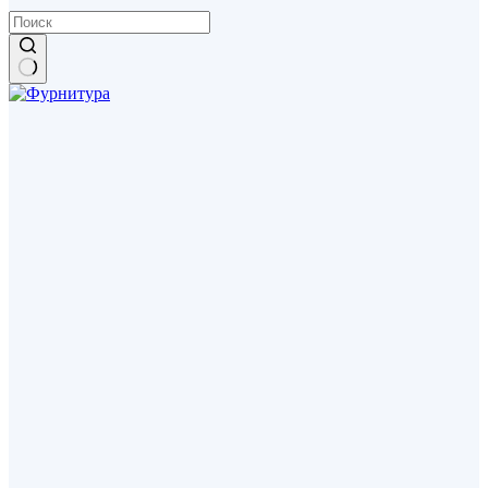
Ничего
не
найдено