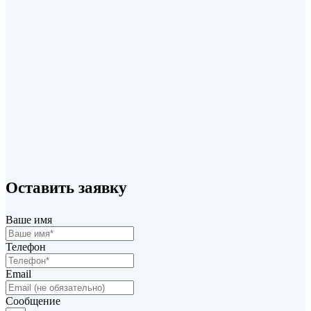
Держатель
от
970,00
₽
/м2
В корзину
+7 (495) 220 70 07
Оставить заявку
info@profilsystem.ru
Ваше имя
Телефон
Email
Сообщение