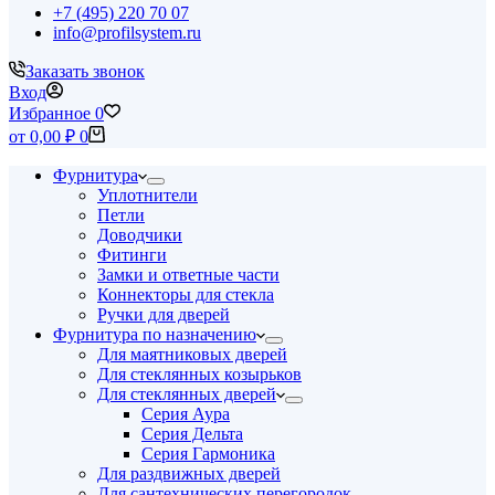
+7 (495) 220 70 07
info@profilsystem.ru
Заказать звонок
Вход
Избранное
0
Корзина
от
0,00
₽
0
Фурнитура
Уплотнители
Петли
Доводчики
Фитинги
Замки и ответные части
Коннекторы для стекла
Ручки для дверей
Фурнитура по назначению
Для маятниковых дверей
Для стеклянных козырьков
Для стеклянных дверей
Серия Аура
Серия Дельта
Серия Гармоника
Для раздвижных дверей
Для сантехнических перегородок