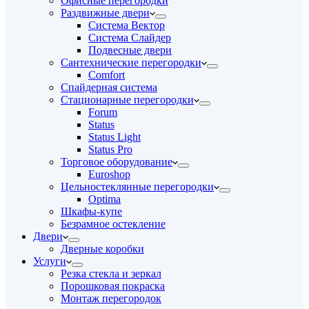
Офисные перегородки
Раздвижные двери
Система Вектор
Система Слайдер
Подвесные двери
Сантехнические перегородки
Comfort
Спайдерная система
Стационарные перегородки
Forum
Status
Status Light
Status Pro
Торговое оборудование
Euroshop
Цельностеклянные перегородки
Optima
Шкафы-купе
Безрамное остекление
Двери
Дверные коробки
Услуги
Резка стекла и зеркал
Порошковая покраска
Монтаж перегородок