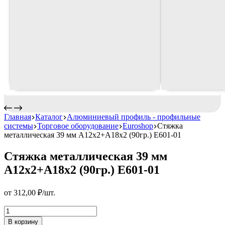
Главная
Каталог
Алюминиевый профиль - профильные
системы
Торговое оборудование
Euroshop
Стяжка
металлическая 39 мм А12х2+А18х2 (90гр.) Е601-01
Стяжка металлическая 39 мм
А12х2+А18х2 (90гр.) Е601-01
от
312,00
₽
/шт.
Стяжка
металлическая
В корзину