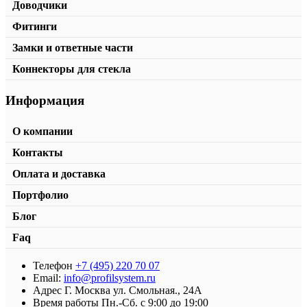
Доводчики
Фитинги
Замки и ответные части
Коннекторы для стекла
Информация
О компании
Контакты
Оплата и доставка
Верхняя направляющая KD1-06
Портфолио
от
519,00
₽
/пог.м.
В корзину
Блог
Faq
Телефон
+7 (495) 220 70 07
Email:
info@profilsystem.ru
Адрес
Г. Москва ул. Смольная., 24А
Время работы
Пн.-Сб. с 9:00 до 19:00