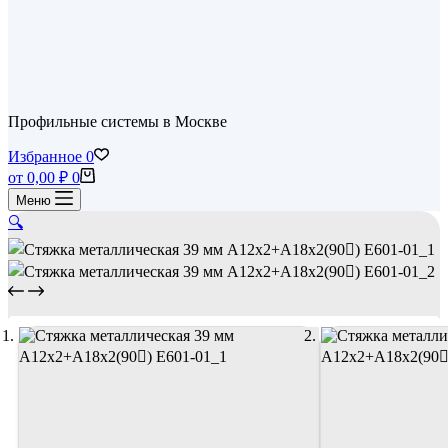
Профильные системы в Москве
Избранное
0
Корзина
от
0,00
₽
0
Меню
🔍