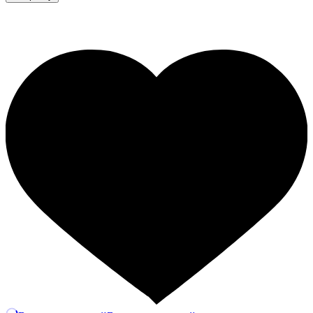
39
мм
А12х2+А18х2
(90гр.)
Е601-
01
Количество