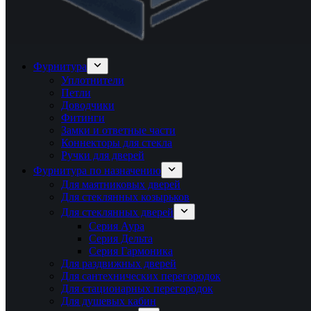
Фурнитура
Уплотнители
Петли
Доводчики
Фитинги
Замки и ответные части
Коннекторы для стекла
Ручки для дверей
Фурнитура по назначению
Для маятниковых дверей
Для стеклянных козырьков
Для стеклянных дверей
Серия Аура
Серия Дельта
Серия Гармоника
Для раздвижных дверей
Для сантехнических перегородок
Для стационарных перегородок
Для душевых кабин