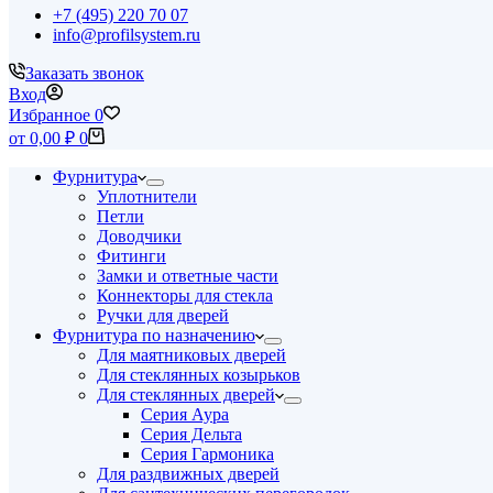
+7 (495) 220 70 07
info@profilsystem.ru
Заказать звонок
Вход
Избранное
0
Корзина
от
0,00
₽
0
Фурнитура
Уплотнители
Петли
Доводчики
Фитинги
Замки и ответные части
Коннекторы для стекла
Ручки для дверей
Фурнитура по назначению
Для маятниковых дверей
Для стеклянных козырьков
Для стеклянных дверей
Серия Аура
Серия Дельта
Серия Гармоника
Для раздвижных дверей