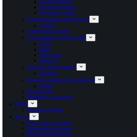
Система Вектор
Система Слайдер
Подвесные двери
Сантехнические перегородки
Comfort
Спайдерная система
Стационарные перегородки
Forum
Status
Status Light
Status Pro
Торговое оборудование
Euroshop
Цельностеклянные перегородки
Optima
Шкафы-купе
Безрамное остекление
Двери
Дверные коробки
Услуги
Резка стекла и зеркал
Порошковая покраска
Монтаж перегородок