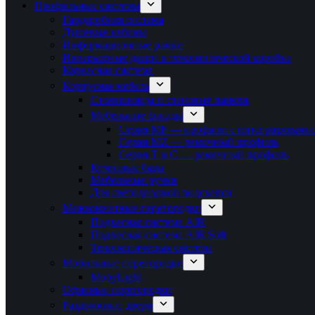
Профильные системы
Гардеробная система
Душевые кабины
Информационные рамки
Интерьерные двери в телескопической коробке
Каркасная система
Корпусная мебель
Столешницы и стеновые панели
Мебельные фасады
Серия MF — профили с интегрированно
Серия MZ — рамочный профиль
Серия T и C — рамочный профиль
Кухонные базы
Мебельные ручки
Для светодиодной подсветки
Межкомнатные перегородки
Подвесная система AIR
Подвесная система AIR Soft
Телескопическая система
Мобильные перегородки
MobyLight
Офисные перегородки
Раздвижные двери