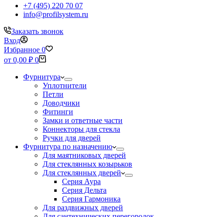
+7 (495) 220 70 07
info@profilsystem.ru
Заказать звонок
Вход
Избранное
0
Корзина
от
0,00
₽
0
Фурнитура
Уплотнители
Петли
Доводчики
Фитинги
Замки и ответные части
Коннекторы для стекла
Ручки для дверей
Фурнитура по назначению
Для маятниковых дверей
Для стеклянных козырьков
Для стеклянных дверей
Серия Аура
Серия Дельта
Серия Гармоника
Для раздвижных дверей
Для сантехнических перегородок