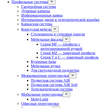
Профильные системы
Гардеробная система
Душевые кабины
Информационные рамки
Интерьерные двери в телескопической коробке
Каркасная система
Корпусная мебель
Столешницы и стеновые панели
Мебельные фасады
Серия MF — профили с
интегрированной ручкой
Серия MZ — рамочный профиль
Серия T и C — рамочный профиль
Кухонные базы
Мебельные ручки
Для светодиодной подсветки
Межкомнатные перегородки
Подвесная система AIR
Подвесная система AIR Soft
Телескопическая система
Мобильные перегородки
MobyLight
Офисные перегородки