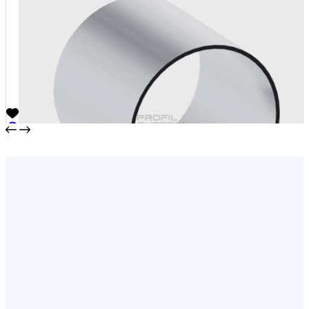
Стойка произвольного угла
от
1380,00
₽
/м2
В корзину