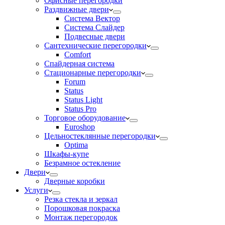
Офисные перегородки
Раздвижные двери
Система Вектор
Система Слайдер
Подвесные двери
Сантехнические перегородки
Comfort
Спайдерная система
Стационарные перегородки
Forum
Status
Status Light
Status Pro
Торговое оборудование
Euroshop
Цельностеклянные перегородки
Optima
Шкафы-купе
Безрамное остекление
Двери
Дверные коробки
Услуги
Резка стекла и зеркал
Порошковая покраска
Монтаж перегородок