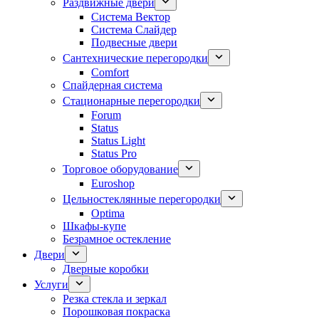
Раздвижные двери
Система Вектор
Система Слайдер
Подвесные двери
Сантехнические перегородки
Comfort
Спайдерная система
Стационарные перегородки
Forum
Status
Status Light
Status Pro
Торговое оборудование
Euroshop
Цельностеклянные перегородки
Optima
Шкафы-купе
Безрамное остекление
Двери
Дверные коробки
Услуги
Резка стекла и зеркал
Порошковая покраска