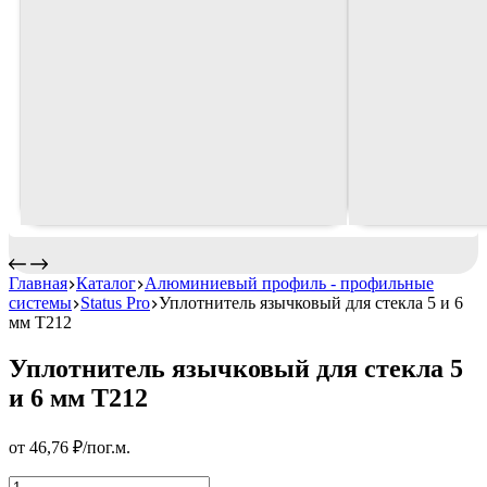
Главная
Каталог
Алюминиевый профиль - профильные
системы
Status Pro
Уплотнитель язычковый для стекла 5 и 6
мм T212
Уплотнитель язычковый для стекла 5
и 6 мм T212
от
46,76
₽
/пог.м.
Уплотнитель