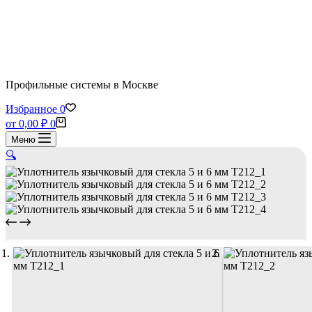
Профильные системы в Москве
Избранное
0
Корзина
от
0,00
₽
0
Меню
🔍