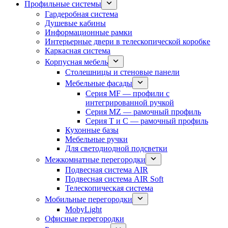
Профильные системы
Гардеробная система
Душевые кабины
Информационные рамки
Интерьерные двери в телескопической коробке
Каркасная система
Корпусная мебель
Столешницы и стеновые панели
Мебельные фасады
Серия MF — профили с
интегрированной ручкой
Серия MZ — рамочный профиль
Серия T и C — рамочный профиль
Кухонные базы
Мебельные ручки
Для светодиодной подсветки
Межкомнатные перегородки
Подвесная система AIR
Подвесная система AIR Soft
Телескопическая система
Мобильные перегородки
MobyLight
Офисные перегородки