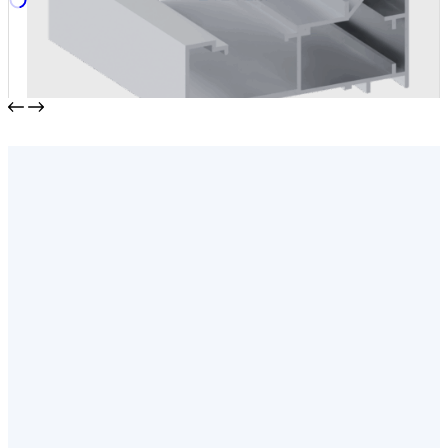
Профиль дверной рамы
от
821,00
₽
/м2
В корзину