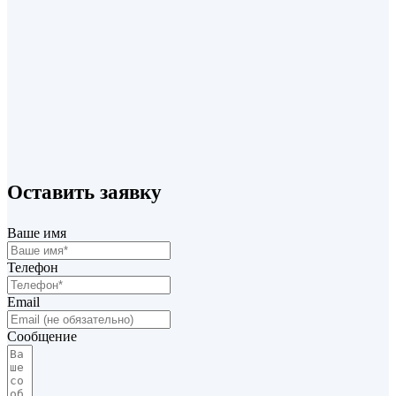
+7 (495) 220 70 07
Оставить заявку
info@profilsystem.ru
Стойка усиленная
Ваше имя
от
532,00
₽
/м2
В корзину
Телефон
Email
Сообщение