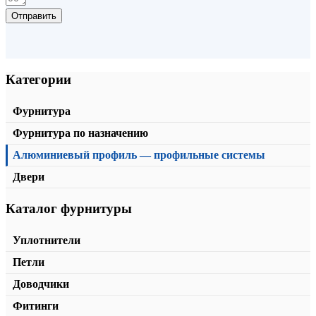
Отправить
Категории
Фурнитура
Фурнитура по назначению
Алюминиевый профиль — профильные системы
Двери
Каталог фурнитуры
Стеновой держатель
от
467,00
₽
/м2
В корзину
Уплотнители
Петли
Доводчики
Фитинги