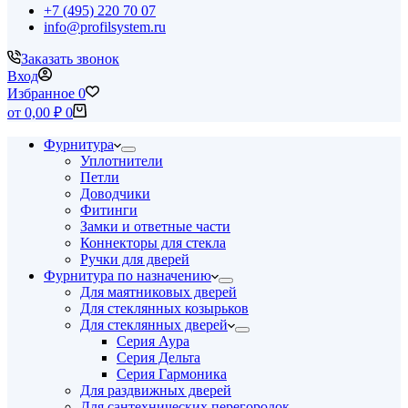
+7 (495) 220 70 07
info@profilsystem.ru
Заказать звонок
Вход
Избранное
0
Корзина
от
0,00
₽
0
Фурнитура
Уплотнители
Петли
Доводчики
Фитинги
Замки и ответные части
Коннекторы для стекла
Ручки для дверей
Фурнитура по назначению
Для маятниковых дверей
Для стеклянных козырьков
Для стеклянных дверей
Серия Аура
Серия Дельта
Серия Гармоника
Для раздвижных дверей
Для сантехнических перегородок