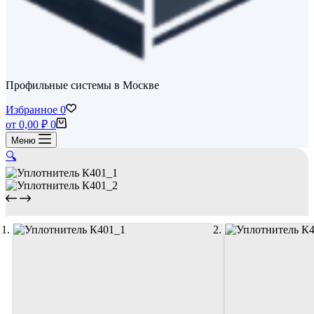
Профильные системы в Москве
Избранное
0
Корзина
от
0,00
₽
0
Меню
🔍