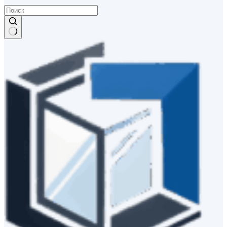
Ничего
не
найдено