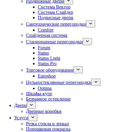
Раздвижные двери
Система Вектор
Система Слайдер
Подвесные двери
Сантехнические перегородки
Comfort
Спайдерная система
Стационарные перегородки
Forum
Status
Status Light
Status Pro
Торговое оборудование
Euroshop
Цельностеклянные перегородки
Optima
Шкафы-купе
Безрамное остекление
Двери
Дверные коробки
Услуги
Резка стекла и зеркал
Порошковая покраска