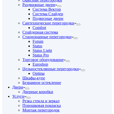
Офисные перегородки
Раздвижные двери
Система Вектор
Система Слайдер
Подвесные двери
Сантехнические перегородки
Comfort
Спайдерная система
Стационарные перегородки
Forum
Status
Status Light
Status Pro
Торговое оборудование
Euroshop
Цельностеклянные перегородки
Optima
Шкафы-купе
Безрамное остекление
Двери
Дверные коробки
Услуги
Резка стекла и зеркал
Порошковая покраска
Монтаж перегородок