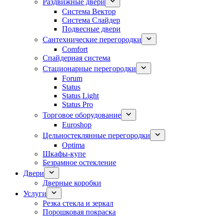
Раздвижные двери
Система Вектор
Система Слайдер
Подвесные двери
Сантехнические перегородки
Comfort
Спайдерная система
Стационарные перегородки
Forum
Status
Status Light
Status Pro
Торговое оборудование
Euroshop
Цельностеклянные перегородки
Optima
Шкафы-купе
Безрамное остекление
Двери
Дверные коробки
Услуги
Резка стекла и зеркал
Порошковая покраска