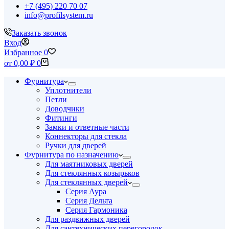
+7 (495) 220 70 07
info@profilsystem.ru
Заказать звонок
Вход
Избранное
0
Корзина
от
0,00
₽
0
Фурнитура
Уплотнители
Петли
Доводчики
Фитинги
Замки и ответные части
Коннекторы для стекла
Ручки для дверей
Фурнитура по назначению
Для маятниковых дверей
Для стеклянных козырьков
Для стеклянных дверей
Серия Аура
Серия Дельта
Серия Гармоника
Для раздвижных дверей
Для сантехнических перегородок