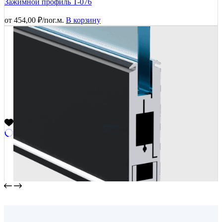
Зажимной профиль T-076
от
454,00
₽
/пог.м.
В корзину