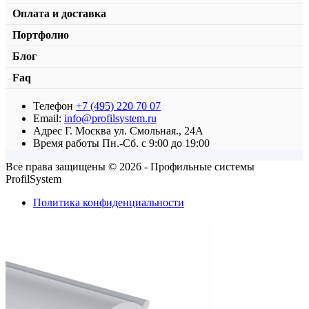
Оплата и доставка
Портфолио
Блог
Faq
Телефон
+7 (495) 220 70 07
Г-образная декоративная крышка (накладка) T-102S CONST
Email:
info@profilsystem.ru
Адрес
Г. Москва ул. Смольная., 24А
от
973,00
₽
В корзину
Время работы
Пн.-Сб. с 9:00 до 19:00
Все права защищены © 2026 - Профильные системы
ProfilSystem
Политика конфиденциальности