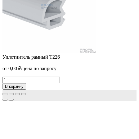
Уплотнитель рамный Т226
Зажимной профиль T-40T (База-клипсы)
от
0,00
₽
/цена по запросу
от
630,00
₽
/пог.м.
В корзину
Уплотнитель
рамный
В корзину
Т226
Количество