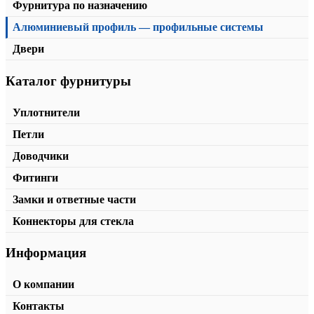
Фурнитура по назначению
Алюминиевый профиль — профильные системы
Двери
Каталог фурнитуры
Торцевая заглушка для T-40T
от
115,00
₽
/шт.
В корзину
Уплотнители
Петли
Доводчики
Фитинги
Замки и ответные части
Коннекторы для стекла
Информация
О компании
Контакты