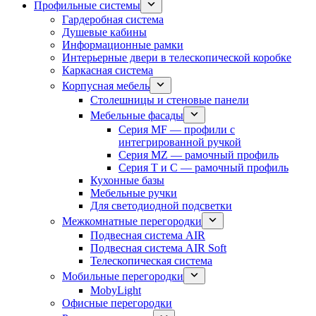
Профильные системы
Гардеробная система
Душевые кабины
Информационные рамки
Интерьерные двери в телескопической коробке
Каркасная система
Корпусная мебель
Столешницы и стеновые панели
Мебельные фасады
Серия MF — профили с
интегрированной ручкой
Серия MZ — рамочный профиль
Серия T и C — рамочный профиль
Кухонные базы
Мебельные ручки
Для светодиодной подсветки
Межкомнатные перегородки
Подвесная система AIR
Подвесная система AIR Soft
Телескопическая система
Мобильные перегородки
MobyLight
Офисные перегородки