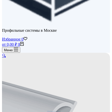
Профильные системы в Москве
Избранное
0
Корзина
от
0,00
₽
0
Меню
🔍