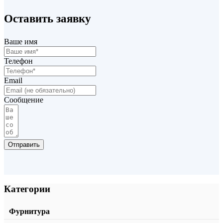
Оставить заявку
info@profilsystem.ru
Г-образная декоративная крышка (накладка) T-102S 16mm
Ваше имя
от
1375,00
₽
В корзину
Телефон
Email
Сообщение
Отправить
Категории
Фурнитура