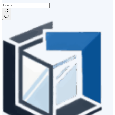
Ничего
не
найдено