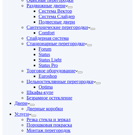
Офисные перегородки
Раздвижные двери
Система Вектор
Система Слайдер
Подвесные двери
Сантехнические перегородки
Comfort
Спайдерная система
Стационарные перегородки
Forum
Status
Status Light
Status Pro
Торговое оборудование
Euroshop
Цельностеклянные перегородки
Optima
Шкафы-купе
Безрамное остекление
Двери
Дверные коробки
Услуги
Резка стекла и зеркал
Порошковая покраска
Монтаж перегородок