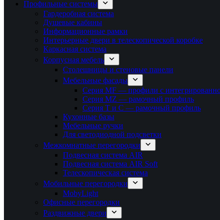
Профильные системы
Гардеробная система
Душевые кабины
Информационные рамки
Интерьерные двери в телескопической коробке
Каркасная система
Корпусная мебель
Столешницы и стеновые панели
Мебельные фасады
Серия MF — профили с интегрированно
Серия MZ — рамочный профиль
Серия T и C — рамочный профиль
Кухонные базы
Мебельные ручки
Для светодиодной подсветки
Межкомнатные перегородки
Подвесная система AIR
Подвесная система AIR Soft
Телескопическая система
Мобильные перегородки
MobyLight
Офисные перегородки
Раздвижные двери