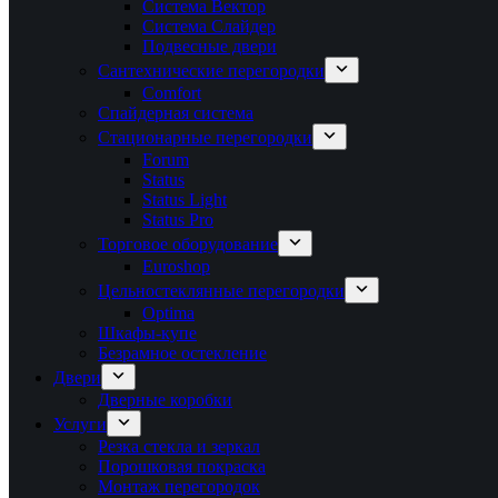
Система Вектор
Система Слайдер
Подвесные двери
Сантехнические перегородки
Comfort
Спайдерная система
Стационарные перегородки
Forum
Status
Status Light
Status Pro
Торговое оборудование
Euroshop
Цельностеклянные перегородки
Optima
Шкафы-купе
Безрамное остекление
Двери
Дверные коробки
Услуги
Резка стекла и зеркал
Порошковая покраска
Монтаж перегородок