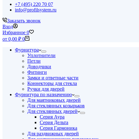
+7 (495) 220 70 07
info@profilsystem.ru
Заказать звонок
Вход
Избранное
0
Корзина
от
0,00
₽
0
Фурнитура
Уплотнители
Петли
Доводчики
Фитинги
Замки и ответные части
Коннекторы для стекла
Ручки для дверей
Фурнитура по назначению
Для маятниковых дверей
Для стеклянных козырьков
Для стеклянных дверей
Серия Аура
Серия Дельта
Серия Гармоника
Для раздвижных дверей