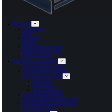
Фурнитура
Уплотнители
Петли
Доводчики
Фитинги
Замки и ответные части
Коннекторы для стекла
Ручки для дверей
Фурнитура по назначению
Для маятниковых дверей
Для стеклянных козырьков
Для стеклянных дверей
Серия Аура
Серия Дельта
Серия Гармоника
Для раздвижных дверей
Для сантехнических перегородок
Для стационарных перегородок
Для душевых кабин