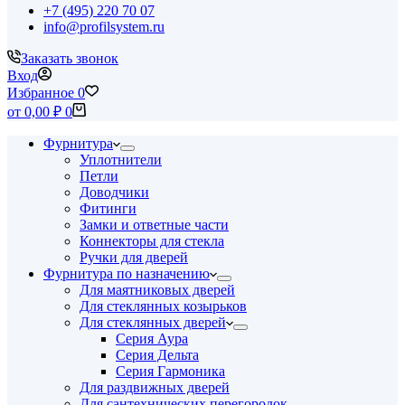
+7 (495) 220 70 07
info@profilsystem.ru
Заказать звонок
Вход
Избранное
0
Корзина
от
0,00
₽
0
Фурнитура
Уплотнители
Петли
Доводчики
Фитинги
Замки и ответные части
Коннекторы для стекла
Ручки для дверей
Фурнитура по назначению
Для маятниковых дверей
Для стеклянных козырьков
Для стеклянных дверей
Серия Аура
Серия Дельта
Серия Гармоника
Для раздвижных дверей
Для сантехнических перегородок