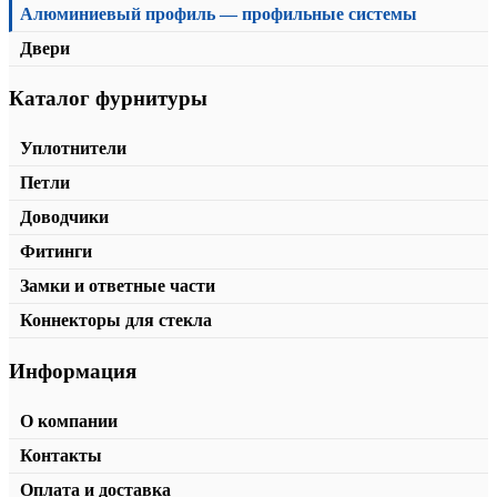
Алюминиевый профиль — профильные системы
Двери
Каталог фурнитуры
Направляющая для поворотного механизма KD1-04
от
184,00
₽
/пог.м.
В корзину
Уплотнители
Петли
Доводчики
Фитинги
Замки и ответные части
Коннекторы для стекла
Информация
О компании
Контакты
Оплата и доставка