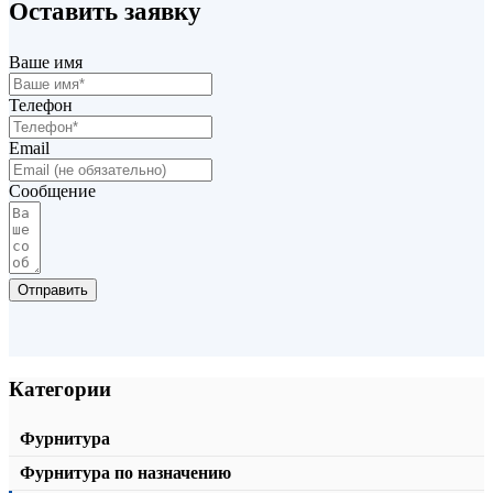
Оставить заявку
info@profilsystem.ru
Нижний горизонтальный профиль KF1-05
Ваше имя
от
561,00
₽
/пог.м.
В корзину
Телефон
Email
Сообщение
Отправить
Категории
Фурнитура
Фурнитура по назначению