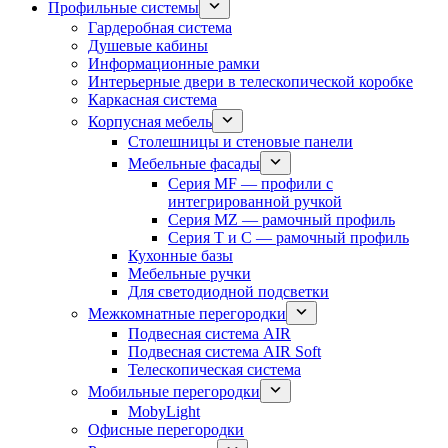
Профильные системы
Гардеробная система
Душевые кабины
Информационные рамки
Интерьерные двери в телескопической коробке
Каркасная система
Корпусная мебель
Столешницы и стеновые панели
Мебельные фасады
Серия MF — профили с
интегрированной ручкой
Серия MZ — рамочный профиль
Серия T и C — рамочный профиль
Кухонные базы
Мебельные ручки
Для светодиодной подсветки
Межкомнатные перегородки
Подвесная система AIR
Подвесная система AIR Soft
Телескопическая система
Мобильные перегородки
MobyLight
Офисные перегородки