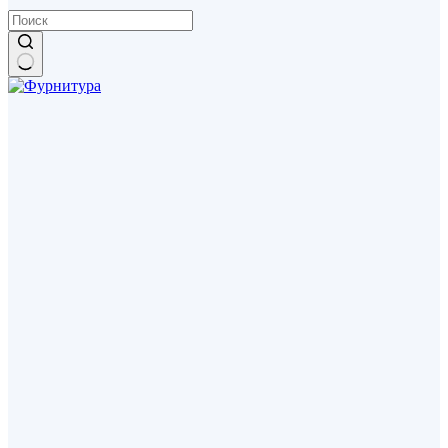
Ничего
не
найдено