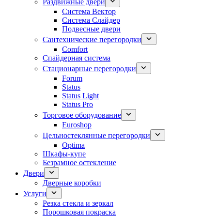
Раздвижные двери
Система Вектор
Система Слайдер
Подвесные двери
Сантехнические перегородки
Comfort
Спайдерная система
Стационарные перегородки
Forum
Status
Status Light
Status Pro
Торговое оборудование
Euroshop
Цельностеклянные перегородки
Optima
Шкафы-купе
Безрамное остекление
Двери
Дверные коробки
Услуги
Резка стекла и зеркал
Порошковая покраска