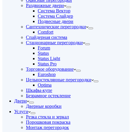
Офисные перегородки
Раздвижные двери
Система Вектор
Система Слайдер
Подвесные двери
Сантехнические перегородки
Comfort
Спайдерная система
Стационарные перегородки
Forum
Status
Status Light
Status Pro
Торговое оборудование
Euroshop
Цельностеклянные перегородки
Optima
Шкафы-купе
Безрамное остекление
Двери
Дверные коробки
Услуги
Резка стекла и зеркал
Порошковая покраска
Монтаж перегородок