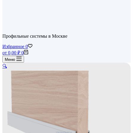
Профильные системы в Москве
Избранное
0
Корзина
от
0,00
₽
0
Меню
🔍