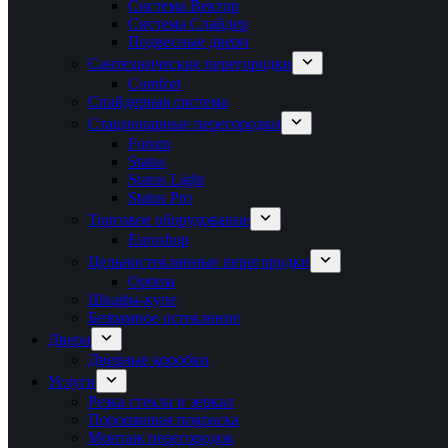
Система Вектор
Система Слайдер
Подвесные двери
Сантехнические перегородки
Comfort
Спайдерная система
Стационарные перегородки
Forum
Status
Status Light
Status Pro
Торговое оборудование
Euroshop
Цельностеклянные перегородки
Optima
Шкафы-купе
Безрамное остекление
Двери
Дверные коробки
Услуги
Резка стекла и зеркал
Порошковая покраска
Монтаж перегородок