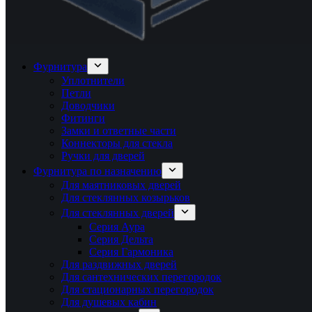
Фурнитура
Уплотнители
Петли
Доводчики
Фитинги
Замки и ответные части
Коннекторы для стекла
Ручки для дверей
Фурнитура по назначению
Для маятниковых дверей
Для стеклянных козырьков
Для стеклянных дверей
Серия Аура
Серия Дельта
Серия Гармоника
Для раздвижных дверей
Для сантехнических перегородок
Для стационарных перегородок
Для душевых кабин