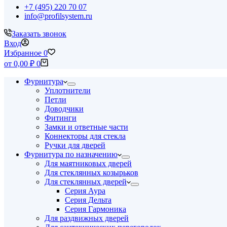
+7 (495) 220 70 07
info@profilsystem.ru
Заказать звонок
Вход
Избранное
0
Корзина
от
0,00
₽
0
Фурнитура
Уплотнители
Петли
Доводчики
Фитинги
Замки и ответные части
Коннекторы для стекла
Ручки для дверей
Фурнитура по назначению
Для маятниковых дверей
Для стеклянных козырьков
Для стеклянных дверей
Серия Аура
Серия Дельта
Серия Гармоника
Для раздвижных дверей