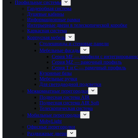
Профильные системы
Гардеробная система
Душевые кабины
Информационные рамки
Интерьерные двери в телескопической коробке
Каркасная система
Корпусная мебель
Столешницы и стеновые панели
Мебельные фасады
Серия MF — профили с интегрированно
Серия MZ — рамочный профиль
Серия T и C — рамочный профиль
Кухонные базы
Мебельные ручки
Для светодиодной подсветки
Межкомнатные перегородки
Подвесная система AIR
Подвесная система AIR Soft
Телескопическая система
Мобильные перегородки
MobyLight
Офисные перегородки
Раздвижные двери