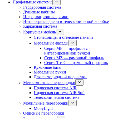
Профильные системы
Гардеробная система
Душевые кабины
Информационные рамки
Интерьерные двери в телескопической коробке
Каркасная система
Корпусная мебель
Столешницы и стеновые панели
Мебельные фасады
Серия MF — профили с
интегрированной ручкой
Серия MZ — рамочный профиль
Серия T и C — рамочный профиль
Кухонные базы
Мебельные ручки
Для светодиодной подсветки
Межкомнатные перегородки
Подвесная система AIR
Подвесная система AIR Soft
Телескопическая система
Мобильные перегородки
MobyLight
Офисные перегородки