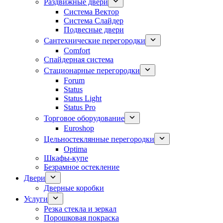
Раздвижные двери
Система Вектор
Система Слайдер
Подвесные двери
Сантехнические перегородки
Comfort
Спайдерная система
Стационарные перегородки
Forum
Status
Status Light
Status Pro
Торговое оборудование
Euroshop
Цельностеклянные перегородки
Optima
Шкафы-купе
Безрамное остекление
Двери
Дверные коробки
Услуги
Резка стекла и зеркал
Порошковая покраска