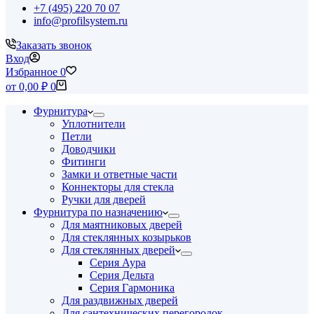
+7 (495) 220 70 07
info@profilsystem.ru
Заказать звонок
Вход
Избранное
0
Корзина
от
0,00
₽
0
Фурнитура
Уплотнители
Петли
Доводчики
Фитинги
Замки и ответные части
Коннекторы для стекла
Ручки для дверей
Фурнитура по назначению
Для маятниковых дверей
Для стеклянных козырьков
Для стеклянных дверей
Серия Аура
Серия Дельта
Серия Гармоника
Для раздвижных дверей
Для сантехнических перегородок