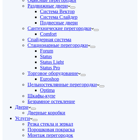
Офисные перегородки
Раздвижные двери
Система Вектор
Система Слайдер
Подвесные двери
Сантехнические перегородки
Comfort
Спайдерная система
Стационарные перегородки
Forum
Status
Status Light
Status Pro
Торговое оборудование
Euroshop
Цельностеклянные перегородки
Optima
Шкафы-купе
Безрамное остекление
Двери
Дверные коробки
Услуги
Резка стекла и зеркал
Порошковая покраска
Монтаж перегородок