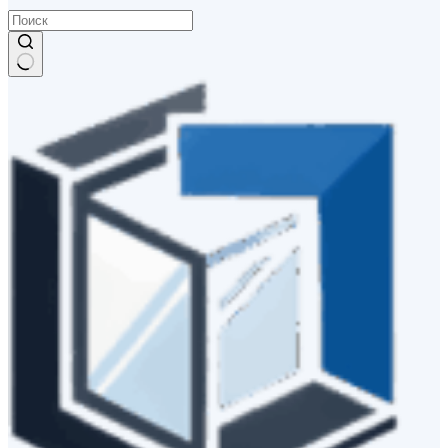
Ничего
не
найдено