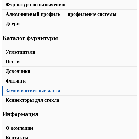
Фурнитура по назначению
Алюминиевый профиль — профильные системы
Двери
Каталог фурнитуры
Петля с фаской T-301
от
1300,00
₽
В корзину
Уплотнители
Петли
Доводчики
Фитинги
Замки и ответные части
Коннекторы для стекла
Информация
О компании
Контакты