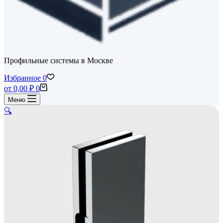
Профильные системы в Москве
Избранное
0
Корзина
от
0,00
₽
0
Меню
🔍